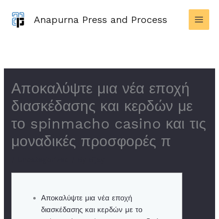
Skip
to
Anapurna Press and Process
content
Αποκαλύψτε μια νέα εποχή
διασκέδασης και κερδών με
το spinmacho casino και τις
μοναδικές προσφορές π
/
Uncategorized
/ By
Bijay
Αποκαλύψτε μια νέα εποχή
διασκέδασης και κερδών με το