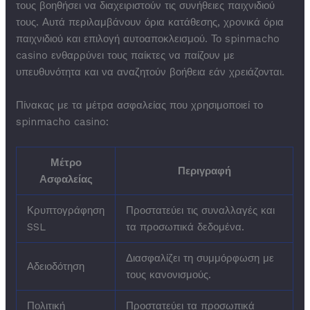
τους βοηθήσει να διαχειριστούν τις συνήθειες παιχνιδιού
τους. Αυτά περιλαμβάνουν όρια κατάθεσης, χρονικά όρια
παιχνιδιού και επιλογή αυτοαποκλεισμού. Το spinmacho
casino ενθαρρύνει τους παίκτες να παίζουν με
υπευθυνότητα και να αναζητούν βοήθεια εάν χρειάζονται.
Πίνακας με τα μέτρα ασφαλείας που χρησιμοποιεί το
spinmacho casino:
Μέτρο
Περιγραφή
Ασφαλείας
Κρυπτογράφηση
Προστατεύει τις συναλλαγές και
SSL
τα προσωπικά δεδομένα.
Διασφαλίζει τη συμμόρφωση με
Αδειοδότηση
τους κανονισμούς.
Πολιτική
Προστατεύει τα προσωπικά