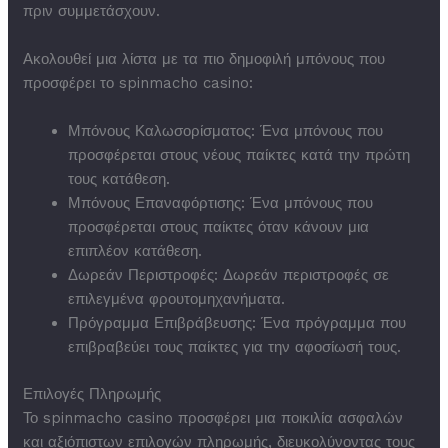
πριν συμμετάσχουν.
Ακολουθεί μια λίστα με τα πιο δημοφιλή μπόνους που
προσφέρει το spinmacho casino:
Μπόνους Καλωσορίσματος: Ένα μπόνους που
προσφέρεται στους νέους παίκτες κατά την πρώτη
τους κατάθεση.
Μπόνους Επαναφόρτισης: Ένα μπόνους που
προσφέρεται στους παίκτες όταν κάνουν μια
επιπλέον κατάθεση.
Δωρεάν Περιστροφές: Δωρεάν περιστροφές σε
επιλεγμένα φρουτομηχανήματα.
Πρόγραμμα Επιβράβευσης: Ένα πρόγραμμα που
επιβραβεύει τους παίκτες για την αφοσίωσή τους.
Επιλογές Πληρωμής
Το spinmacho casino προσφέρει μια ποικιλία ασφαλών
και αξιόπιστων επιλογών πληρωμής, διευκολύνοντας τους