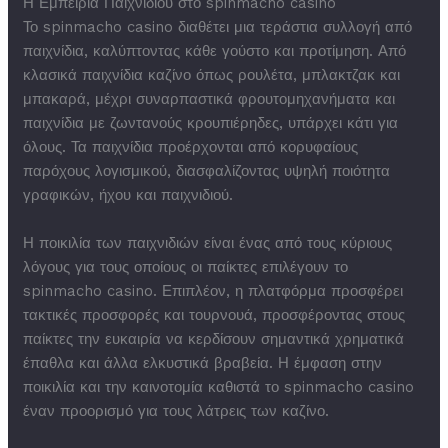
Η Εμπειρία Παιχνιδιού στο spinmacho casino
Το spinmacho casino διαθέτει μια τεράστια συλλογή από
παιχνίδια, καλύπτοντας κάθε γούστο και προτίμηση. Από
κλασικά παιχνίδια καζίνο όπως ρουλέτα, μπλακτζακ και
μπακαρά, μέχρι συναρπαστικά φρουτομηχανήματα και
παιχνίδια με ζωντανούς κρουπιέρηδες, υπάρχει κάτι για
όλους. Τα παιχνίδια προέρχονται από κορυφαίους
παρόχους λογισμικού, διασφαλίζοντας υψηλή ποιότητα
γραφικών, ήχου και παιχνιδιού.
Η ποικιλία των παιχνιδιών είναι ένας από τους κύριους
λόγους για τους οποίους οι παίκτες επιλέγουν το
spinmacho casino. Επιπλέον, η πλατφόρμα προσφέρει
τακτικές προσφορές και τουρνουά, προσφέροντας στους
παίκτες την ευκαιρία να κερδίσουν σημαντικά χρηματικά
έπαθλα και άλλα ελκυστικά βραβεία. Η έμφαση στην
ποικιλία και την καινοτομία καθιστά το spinmacho casino
έναν προορισμό για τους λάτρεις των καζίνο.