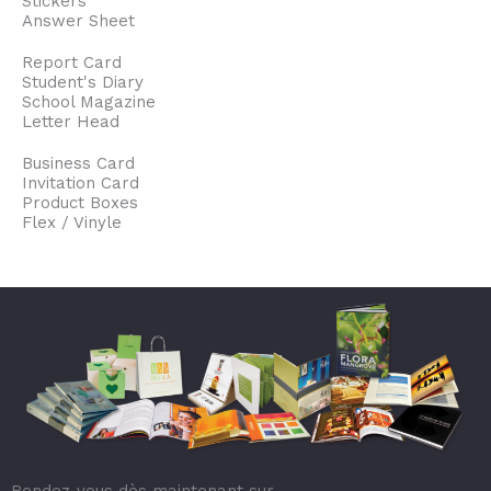
Stickers
Answer Sheet
Report Card
Student's Diary
School Magazine
Letter Head
Business Card
Invitation Card
Product Boxes
Flex / Vinyle
Rendez-vous dès maintenant sur
https://unique-casino.fr/