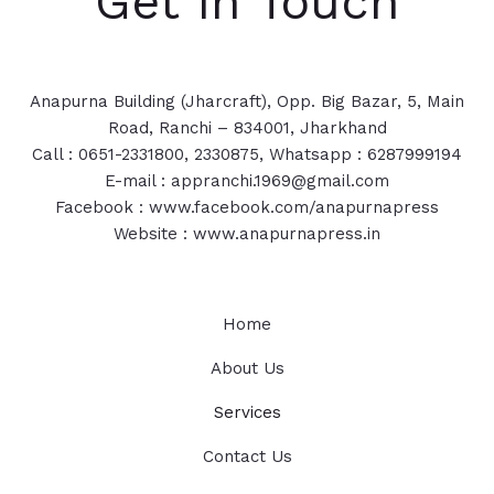
Get In Touch
Anapurna Building (Jharcraft), Opp. Big Bazar, 5, Main
Road, Ranchi – 834001, Jharkhand
Call : 0651-2331800, 2330875, Whatsapp : 6287999194
E-mail : appranchi.1969@gmail.com
Facebook : www.facebook.com/anapurnapress
Website : www.anapurnapress.in
Home
About Us
Services
Contact Us