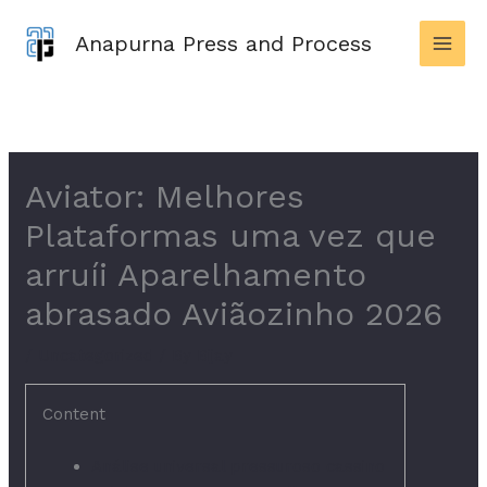
Skip
to
Anapurna Press and Process
content
Aviator: Melhores
Plataformas uma vez que
arruíi Aparelhamento
abrasado Aviãozinho 2026
/
Uncategorized
/ By
Bijay
Content
Análise universal pressuroso cassino