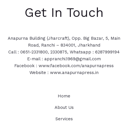
Get In Touch
Anapurna Building (Jharcraft), Opp. Big Bazar, 5, Main
Road, Ranchi – 834001, Jharkhand
Call : 0651-2331800, 2330875, Whatsapp : 6287999194
E-mail : appranchi.1969@gmail.com
Facebook : www.facebook.com/anapurnapress
Website : www.anapurnapress.in
Home
About Us
Services