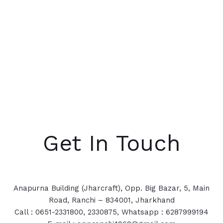
Get In Touch
Anapurna Building (Jharcraft), Opp. Big Bazar, 5, Main
Road, Ranchi – 834001, Jharkhand
Call : 0651-2331800, 2330875, Whatsapp : 6287999194