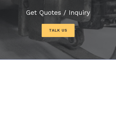
Get Quotes / Inquiry
TALK US