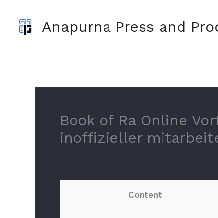
Skip
to
Anapurna Press and Pro
content
Book of Ra Online Vor
inoffizieller mitarbei
/
Uncategorized
/ By
Bijay
Content