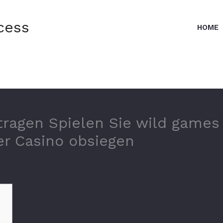
cess
HOME
tragen Spielen Sie wild games
ter Casino obsiegen