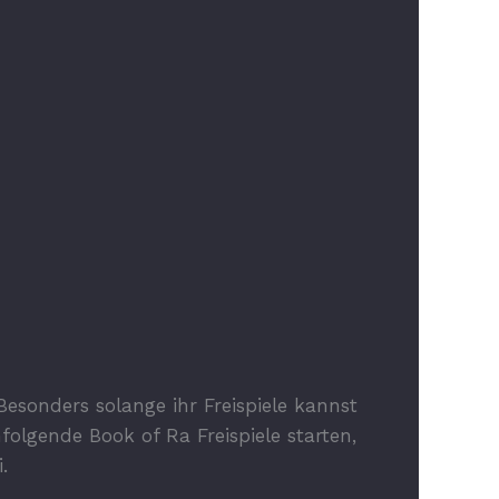
esonders solange ihr Freispiele kannst
olgende Book of Ra Freispiele starten,
.