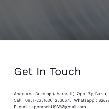
Get In Touch
Anapurna Building (Jharcraft), Opp. Big Bazar
Call : 0651-2331800, 2330875, Whatsapp : 628
E-mail : appranchi.1969@gmail.com