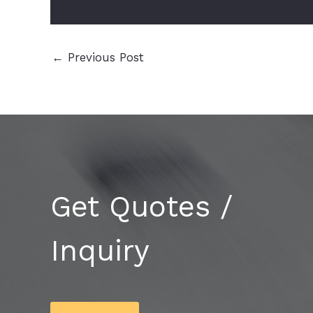
←
Previous Post
Get Quotes /
Inquiry