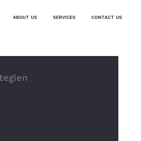
ABOUT US
SERVICES
CONTACT US
tegien