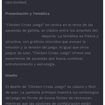
oportunidad.
Presentación y Temática
"Chicken Cross Juego" se centra en el tema de las
apuestas de gallina, un clásico entre los amantes del
Chicken Cross demo
deporte. La temática es fresca y
atractiva, con gráficos coloridos que evocan la
emoción y la tensión del juego. Al igual que otros
juegos de azar, "Chicken Cross Juego" ofrece una
experiencia de apuestas que busca combinar
entretenimiento y estrategia.
Diseño
El diseño de "Chicken Cross Juego" es clásico y fácil
de usar. La pantalla principal muestra los simbologos
del juego en forma de iconos fáciles de reconocer,
mientras que las opciones de configuración están