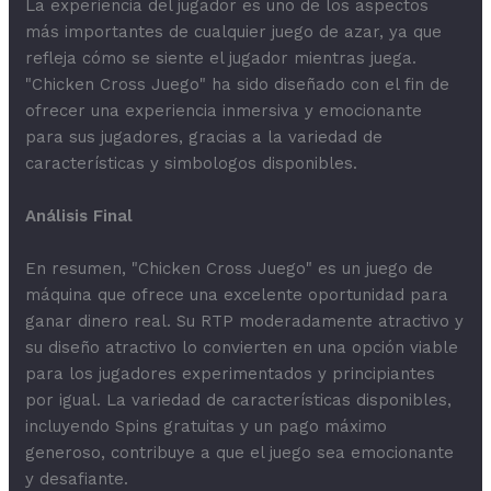
La experiencia del jugador es uno de los aspectos
más importantes de cualquier juego de azar, ya que
refleja cómo se siente el jugador mientras juega.
"Chicken Cross Juego" ha sido diseñado con el fin de
ofrecer una experiencia inmersiva y emocionante
para sus jugadores, gracias a la variedad de
características y simbologos disponibles.
Análisis Final
En resumen, "Chicken Cross Juego" es un juego de
máquina que ofrece una excelente oportunidad para
ganar dinero real. Su RTP moderadamente atractivo y
su diseño atractivo lo convierten en una opción viable
para los jugadores experimentados y principiantes
por igual. La variedad de características disponibles,
incluyendo Spins gratuitas y un pago máximo
generoso, contribuye a que el juego sea emocionante
y desafiante.