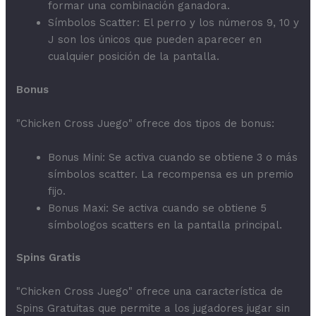
formar una combinación ganadora.
Símbolos Scatter: El perro y los números 9, 10 y
J son los únicos que pueden aparecer en
cualquier posición de la pantalla.
Bonus
"Chicken Cross Juego" ofrece dos tipos de bonus:
Bonus Mini: Se activa cuando se obtiene 3 o más
símbolos scatter. La recompensa es un premio
fijo.
Bonus Maxi: Se activa cuando se obtiene 5
símbologos scatters en la pantalla principal.
Spins Gratis
"Chicken Cross Juego" ofrece una característica de
Spins Gratuitas que permite a los jugadores jugar sin