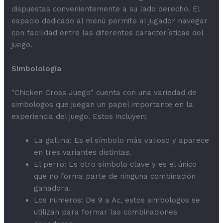
dispuestas convenientemente a su lado derecho. El
espacio dedicado al menú permite al jugador navegar
con facilidad entre las diferentes características del
juego.
Simbolología
"Chicken Cross Juego" cuenta con una variedad de
simbologos que juegan un papel importante en la
experiencia del juego. Estos incluyen:
La gallina: Es el símbolo más valioso y aparece
en tres variantes distintas.
El perro: Es otro símbolo clave y es el único
que no forma parte de ninguna combinación
ganadora.
Los números: De 9 a Ac, estos simbologos se
utilizan para formar las combinaciones