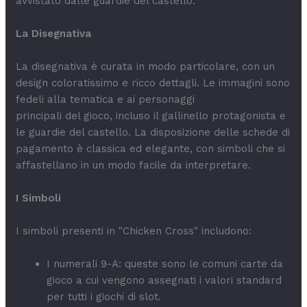
avvistato dalle guardie del castello.
La Disegnativa
La disegnativa è curata in modo particolare, con un
design coloratissimo e ricco dettagli. Le immagini sono
fedeli alla tematica e ai personaggi
Chicken Cross
principali del gioco, incluso il gallinello protagonista e
le guardie del castello. La disposizione delle schede di
pagamento è classica ed elegante, con simboli che si
affastellano in un modo facile da interpretare.
I Simboli
I simboli presenti in "Chicken Cross" includono:
I numerali 9-A: queste sono le comuni carte da
gioco a cui vengono assegnati i valori standard
per tutti i giochi di slot.