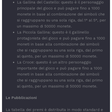
La Gallina del Castello: questo è il personaggio
principale del gioco e può pagare fino a 1000
monete in base al combinazione dei simboli che
si raggruppano su una sola riga, dal 1° al 5°, per
un massimo di 50000 monete.
La Piccola Gallina: questo è il gallinello
protagonista del gioco e può pagare fino a 1000
moneti in base alla combinazione dei simboli
che si raggruppano su una sola riga, dal primo
al quinto, per un massimo di 50000 monete.
La Croce: questo è un altro personaggio
importante del gioco e può pagare fino a 1000
moneti in base alla combinazione dei simboli
che si raggruppano su una sola riga, dal primo
al quinto, per un massimo di 50000 monete.
Le Pubblicazioni
La tabella dei premi è distribuita in modo standard e