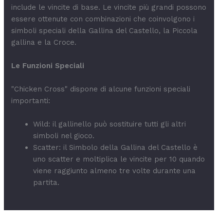
include le vincite di base. Le vincite più grandi possono
essere ottenute con combinazioni che coinvolgono i
simboli speciali della Gallina del Castello, la Piccola
gallina e la Croce.
Le Funzioni Speciali
"Chicken Cross" dispone di alcune funzioni speciali
importanti:
Wild: il gallinello può sostituire tutti gli altri
simboli nel gioco.
Scatter: il Simbolo della Gallina del Castello è
uno scatter e moltiplica le vincite per 10 quando
viene raggiunto almeno tre volte durante una
partita.