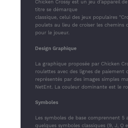
Chicken Crossy est un jeu d’appareil de 
titre se démarque
https://chickenjeux.f
classique, celui des jeux populaires "Cr
poulets au lieu de croiser les chemins
pour le joueur.
Design Graphique
La graphique proposée par Chicken Cross
roulettes avec des lignes de paiement 
représentés par des images simples mais
NetEnt. La couleur dominante est le ros
Symboles
Les symboles de base comprennent 5 an
quelques symboles classiques (9, J, Q e