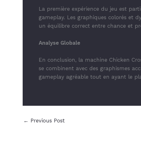
La première expérience du jeu est parti
gameplay. Les graphiques colorés et dy
un équilibre correct entre chance et pro
Analyse Globale
En conclusion, la machine Chicken Cros
se combinent avec des graphismes accroc
gameplay agréable tout en ayant le pla
←
Previous Post