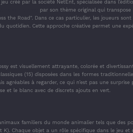
jeu créé par la société NetEnt, spécialisée dans l’éditi
r/chicken-crossy
par son thème original qui transpose 
oss the Road". Dans ce cas particulier, les joueurs sont 
 du quotidien. Cette approche créative permet une ex
y est visuellement attrayante, colorée et divertissan
classiques (15) disposées dans les formes traditionne
 agréables à regarder, ce qui n’est pas une surprise 
e et le blanc avec de discrets ajouts en vert.
imaux familiers du monde animalier tels que des poul
t K). Chaque objet a un rôle spécifique dans le jeu et