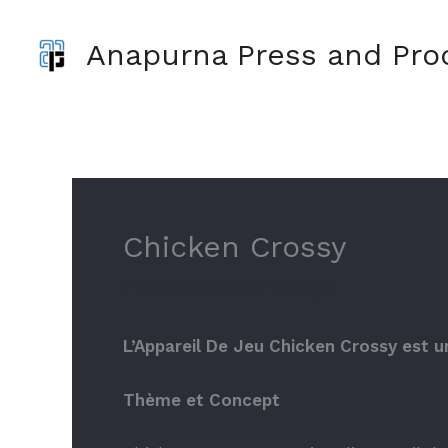
Skip
to
Anapurna Press and Pro
content
Chicken Crossy
/
Uncategorized
/ By
Bijay
L’Appareil De Jeu Chicken Crossy est 
Thème et Concept