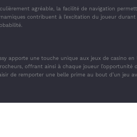
culièrement agréable, la facilité de navigation permet
namiques contribuent à l’excitation du joueur durant 
babilité.
sy apporte une touche unique aux jeux de casino en li
heurs, offrant ainsi à chaque joueur l’opportunité d’é
isir de remporter une belle prime au bout d’un jeu a