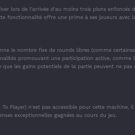
ver lors de l'arrivée d'au moins trois pions enfoncés
tte fonctionnalité offre une prime à ses joueurs avec la
 donne le nombre fixe de rounds libres (comme certaine
nnalités promouvant une participation active, comme l
e que les gains potentiels de la partie peuvent ne pas
 To Player) n'est pas accessible pour cette machine, il
es exceptionnelles gagnées au cours du jeu.