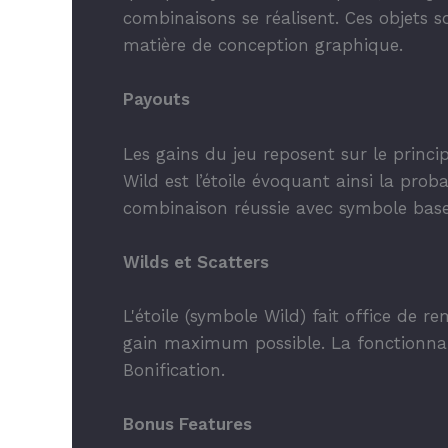
combinaisons se réalisent. Ces objets 
matière de conception graphique.
Payouts
Les gains du jeu reposent sur le prin
Wild est l’étoile évoquant ainsi la prob
combinaison réussie avec symbole ba
Wilds et Scatters
L'étoile (symbole Wild) fait office de 
gain maximum possible. La fonctionnali
Bonification.
Bonus Features