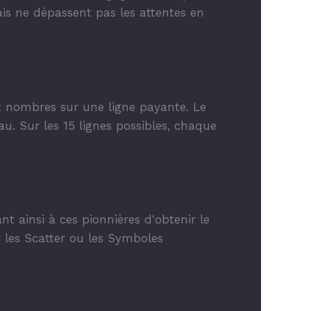
is ne dépassent pas les attentes en
t nombres sur une ligne payante. Le
au. Sur les 15 lignes possibles, chaque
t ainsi à ces pionnières d'obtenir le
 les Scatter ou les Symboles