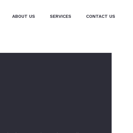
ABOUT US
SERVICES
CONTACT US