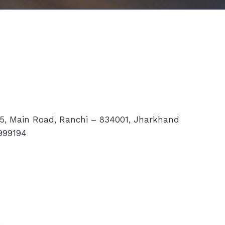
, 5, Main Road, Ranchi – 834001, Jharkhand
7999194