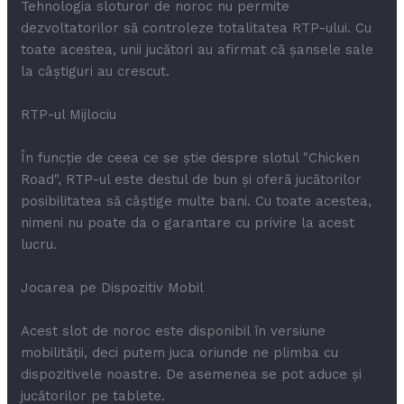
Tehnologia sloturor de noroc nu permite
dezvoltatorilor să controleze totalitatea RTP-ului. Cu
toate acestea, unii jucători au afirmat că șansele sale
la câștiguri au crescut.
RTP-ul Mijlociu
În funcție de ceea ce se știe despre slotul "Chicken
Road", RTP-ul este destul de bun și oferă jucătorilor
posibilitatea să câștige multe bani. Cu toate acestea,
nimeni nu poate da o garantare cu privire la acest
lucru.
Jocarea pe Dispozitiv Mobil
Acest slot de noroc este disponibil în versiune
mobilității, deci putem juca oriunde ne plimba cu
dispozitivele noastre. De asemenea se pot aduce și
jucătorilor pe tablete.