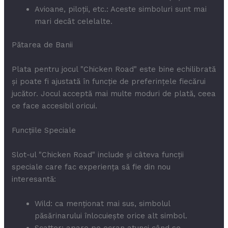
Avioane, piloții, etc.: Aceste simboluri sunt mai
mari decât celelalte.
Pătarea de Banii
Plata pentru jocul "Chicken Road" este bine echilibrată
și poate fi ajustată în funcție de preferințele fiecărui
jucător. Jocul acceptă mai multe moduri de plată, ceea
ce face accesibil oricui.
Funcțiile Speciale
Slot-ul "Chicken Road" include și câteva funcții
speciale care fac experiența să fie din nou
interesantă:
Wild: ca menționat mai sus, simbolul
păsărinarului înlocuiește orice alt simbol.