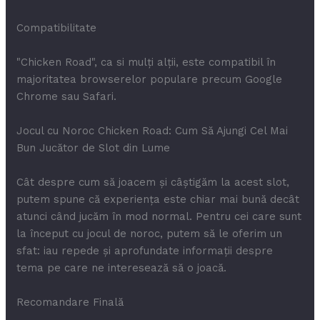
Compatibilitate
"Chicken Road", ca si mulți alții, este compatibil în
majoritatea browserelor populare precum Google
Chrome sau Safari.
Jocul cu Noroc Chicken Road: Cum Să Ajungi Cel Mai
Bun Jucător de Slot din Lume
Cât despre cum să joacem și câștigăm la acest slot,
putem spune că experiența este chiar mai bună decât
atunci când jucăm în mod normal. Pentru cei care sunt
la început cu jocul de noroc, putem să le oferim un
sfat: iau repede și aprofundate informații despre
tema pe care ne interesează să o joacă.
Recomandare Finală