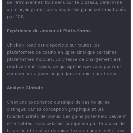
se retrouvent en tout sens sur le plateau, détermine
un mini jeu gratuit dans lequel les gains sont multipliés
par 10$.
Expérience du Joueur et Plate-forme
Chicken Road est disponible sur toutes les
plateformes de casino en ligne ainsi que certaines
plateformes mobiles. La vitesse de chargement est
relativement rapide, ce qui signifie que vous pourriez
commencer à jouer au jeu dans un minimum temps.
Analyse Globale
C'est une expérience classique de casino qui se
distingue par sa conception graphique et les
fonctionnalités de bonus. Les gains potentiels peuvent
être faibles, mais cela est compensé par le plaisir de
la partie et le choix de mise flexible qui permet à tous