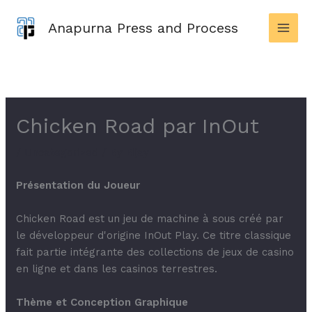
Skip
to
Anapurna Press and Process
content
Chicken Road par InOut
/
Uncategorized
/ By
Bijay
Présentation du Joueur
Chicken Road est un jeu de machine à sous créé par
le développeur d'origine InOut Play. Ce titre classique
fait partie intégrante des collections de jeux de casino
en ligne et dans les casinos terrestres.
Thème et Conception Graphique