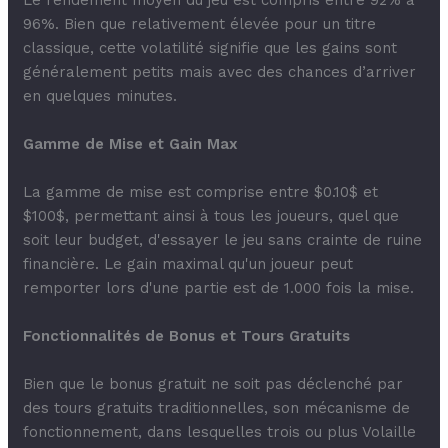
Le rendement moyen du jeu est compris entre 92% à
96%. Bien que relativement élevée pour un titre
classique, cette volatilité signifie que les gains sont
généralement petits mais avec des chances d’arriver
en quelques minutes.
Gamme de Mise et Gain Max
La gamme de mise est comprise entre $0.10$ et
$100$, permettant ainsi à tous les joueurs, quel que
soit leur budget, d'essayer le jeu sans crainte de ruine
financière. Le gain maximal qu'un joueur peut
remporter lors d'une partie est de 1.000 fois la mise.
Fonctionnalités de Bonus et Tours Gratuits
Bien que le bonus gratuit ne soit pas déclenché par
des tours gratuits traditionnelles, son mécanisme de
fonctionnement, dans lesquelles trois ou plus Volaille