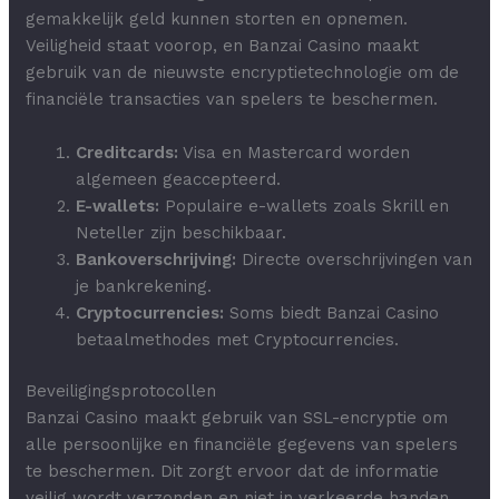
gemakkelijk geld kunnen storten en opnemen.
Veiligheid staat voorop, en Banzai Casino maakt
gebruik van de nieuwste encryptietechnologie om de
financiële transacties van spelers te beschermen.
Creditcards:
Visa en Mastercard worden
algemeen geaccepteerd.
E-wallets:
Populaire e-wallets zoals Skrill en
Neteller zijn beschikbaar.
Bankoverschrijving:
Directe overschrijvingen van
je bankrekening.
Cryptocurrencies:
Soms biedt Banzai Casino
betaalmethodes met Cryptocurrencies.
Beveiligingsprotocollen
Banzai Casino maakt gebruik van SSL-encryptie om
alle persoonlijke en financiële gegevens van spelers
te beschermen. Dit zorgt ervoor dat de informatie
veilig wordt verzonden en niet in verkeerde handen