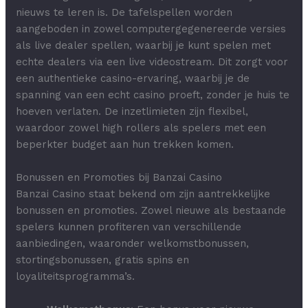
nieuws te leren is. De tafelspellen worden
aangeboden in zowel computergegenereerde versies
als live dealer spellen, waarbij je kunt spelen met
echte dealers via een live videostream. Dit zorgt voor
een authentieke casino-ervaring, waarbij je de
spanning van een echt casino proeft, zonder je huis te
hoeven verlaten. De inzetlimieten zijn flexibel,
waardoor zowel high rollers als spelers met een
beperkter budget aan hun trekken komen.
Bonussen en Promoties bij Banzai Casino
Banzai Casino staat bekend om zijn aantrekkelijke
bonussen en promoties. Zowel nieuwe als bestaande
spelers kunnen profiteren van verschillende
aanbiedingen, waaronder welkomstbonussen,
stortingsbonussen, gratis spins en
loyaliteitsprogramma’s.