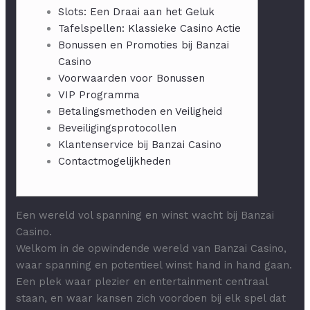
Slots: Een Draai aan het Geluk
Tafelspellen: Klassieke Casino Actie
Bonussen en Promoties bij Banzai
Casino
Voorwaarden voor Bonussen
VIP Programma
Betalingsmethoden en Veiligheid
Beveiligingsprotocollen
Klantenservice bij Banzai Casino
Contactmogelijkheden
Een wereld vol spanning en winst wacht bij Banzai
Casino.
Welkom in de opwindende wereld van Banzai Casino,
waar spanning en potentieel winst hand in hand gaan.
Een plek waar plezier en entertainment centraal
staan, en waar kansen zich voordoen bij elk spel dat