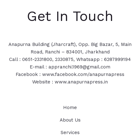
Get In Touch
Anapurna Building (Jharcraft), Opp. Big Bazar, 5, Main
Road, Ranchi – 834001, Jharkhand
Call : 0651-2331800, 2330875, Whatsapp : 6287999194
E-mail : appranchi.1969@gmail.com
Facebook : www.facebook.com/anapurnapress
Website : www.anapurnapress.in
Home
About Us
Services