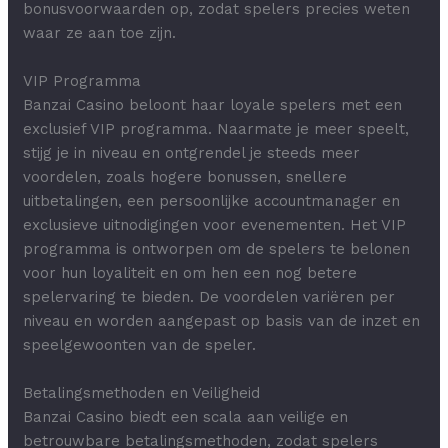
bonusvoorwaarden op, zodat spelers precies weten
waar ze aan toe zijn.
VIP Programma
Banzai Casino beloont haar loyale spelers met een
exclusief VIP programma. Naarmate je meer speelt,
stijg je in niveau en ontgrendel je steeds meer
voordelen, zoals hogere bonussen, snellere
uitbetalingen, een persoonlijke accountmanager en
exclusieve uitnodigingen voor evenementen. Het VIP
programma is ontworpen om de spelers te belonen
voor hun loyaliteit en om hen een nog betere
spelervaring te bieden. De voordelen variëren per
niveau en worden aangepast op basis van de inzet en
speelgewoonten van de speler.
Betalingsmethoden en Veiligheid
Banzai Casino biedt een scala aan veilige en
betrouwbare betalingsmethoden, zodat spelers