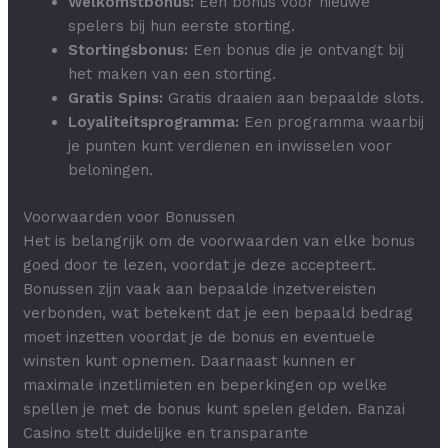
Welkomstbonus:
Een bonus voor nieuwe
spelers bij hun eerste storting.
Stortingsbonus:
Een bonus die je ontvangt bij
het maken van een storting.
Gratis Spins:
Gratis draaien aan bepaalde slots.
Loyaliteitsprogramma:
Een programma waarbij
je punten kunt verdienen en inwisselen voor
beloningen.
Voorwaarden voor Bonussen
Het is belangrijk om de voorwaarden van elke bonus
goed door te lezen, voordat je deze accepteert.
Bonussen zijn vaak aan bepaalde inzetvereisten
verbonden, wat betekent dat je een bepaald bedrag
moet inzetten voordat je de bonus en eventuele
winsten kunt opnemen. Daarnaast kunnen er
maximale inzetlimieten en beperkingen op welke
spellen je met de bonus kunt spelen gelden. Banzai
Casino stelt duidelijke en transparante