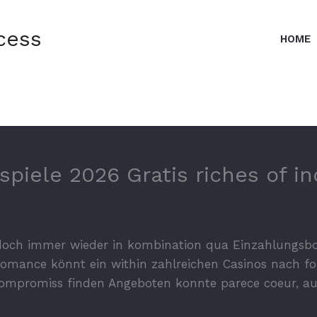
cess
HOME
spiele 2026 Gratis riches of in
jedoch immer wieder in kombination qua Einzahlungsboni
mance könnt ein within zahlreichen Casinos nach fo
kompromiss finden Angeboten konnte parece coeur, auf