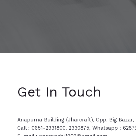
Get In Touch
Anapurna Building (Jharcraft), Opp. Big Bazar
Call : 0651-2331800, 2330875, Whatsapp : 628