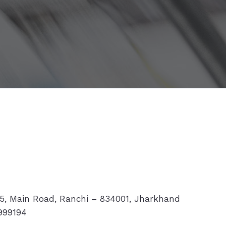
, 5, Main Road, Ranchi – 834001, Jharkhand
7999194