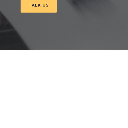
TALK US