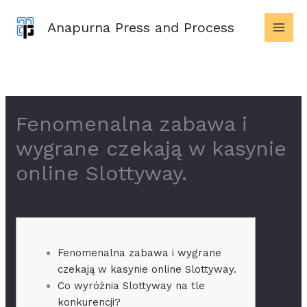
Skip
to
Anapurna Press and Process
content
Fenomenalna zabawa i
wygrane czekają w kasynie
online Slottyway.
/
Uncategorized
/ By
Bijay
Fenomenalna zabawa i wygrane
czekają w kasynie online Slottyway.
Co wyróżnia Slottyway na tle
konkurencji?