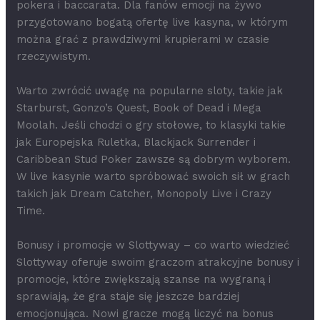
pokera i baccarata. Dla fanów emocji na żywo
przygotowano bogatą ofertę live kasyna, w którym
można grać z prawdziwymi krupierami w czasie
rzeczywistym.
Warto zwrócić uwagę na popularne sloty, takie jak
Starburst, Gonzo’s Quest, Book of Dead i Mega
Moolah. Jeśli chodzi o gry stołowe, to klasyki takie
jak Europejska Ruletka, Blackjack Surrender i
Caribbean Stud Poker zawsze są dobrym wyborem.
W live kasynie warto spróbować swoich sił w grach
takich jak Dream Catcher, Monopoly Live i Crazy
Time.
Bonusy i promocje w Slottyway – co warto wiedzieć
Slottyway oferuje swoim graczom atrakcyjne bonusy i
promocje, które zwiększają szanse na wygraną i
sprawiają, że gra staje się jeszcze bardziej
emocjonująca. Nowi gracze mogą liczyć na bonus