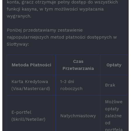
konta, gracz otrzymuje pełny dostęp do wszystkich
funkcji kasyna, w tym możliwości wypłacania
wygranych.
Poniżej przedstawiamy zestawienie
najpopularniejszych metod płatności dostępnych w
Slottyway:
Czas
Metoda Płatności
Opłaty
Przetwarzania
Karta Kredytowa
1-3 dni
Brak
(Visa/Mastercard)
roboczych
Możliwe
opłaty
E-portfel
Natychmiastowy
zależne
(Skrill/Neteller)
od
portfela