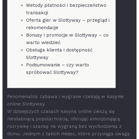
Metody płatności i bezpieczeństwo
transakcji
Oferta gier w Slottyway – przegląd i
rekomendacje
Bonusy i promocje w Slottyway – co
warto wiedzieć
Obsługa klienta i dostępność
Slottyway
Podsumowanie – czy warto
spróbować Slottyway?
Fenomenalna zabawa i wygrane czekają w kasynie
online Slottyway.
W dzisiejszych czasach kasyna online cieszą się
niesłabnącą popularnością, oferując emocjonującą
rozrywkę i szansę na wygraną bez wychodzenia z
domu. Jednym z takich miejsc, które przyciąga uwagę