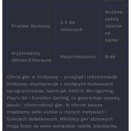
Możliwe
opłaty
3-5 dni
Przelew Bankowy
zależne
roboczych
od
banku
Kryptowaluty
Natychmiastowy
Brak
(Bitcoin/Ethereum)
Oferta gier w Slottyway – przegląd i rekomendacje
Slottyway współpracuje z wiodącymi dostawcami
oprogramowania, takimi jak NetEnt, Microgaming,
Play’n GO i Evolution Gaming, co gwarantuje wysoką
jakość i różnorodność gier. W ofercie kasyna
znajdziemy setki slotów o różnych motywach i
funkcjach dodatkowych. Miłośnicy gier stołowych
mogą liczyć na wiele wariantów ruletki, blackjacka,