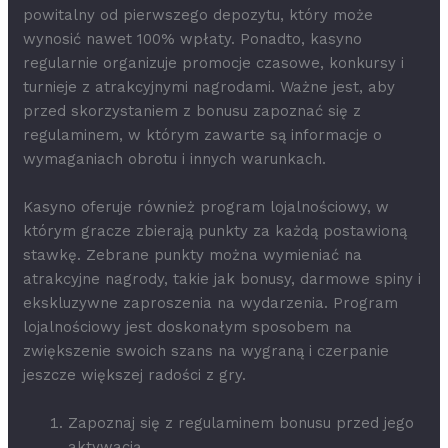
powitalny od pierwszego depozytu, który może
wynosić nawet 100% wpłaty. Ponadto, kasyno
regularnie organizuje promocje czasowe, konkursy i
turnieje z atrakcyjnymi nagrodami. Ważne jest, aby
przed skorzystaniem z bonusu zapoznać się z
regulaminem, w którym zawarte są informacje o
wymaganiach obrotu i innych warunkach.
Kasyno oferuje również program lojalnościowy, w
którym gracze zbierają punkty za każdą postawioną
stawkę. Zebrane punkty można wymieniać na
atrakcyjne nagrody, takie jak bonusy, darmowe spiny i
ekskluzywne zaproszenia na wydarzenia. Program
lojalnościowy jest doskonałym sposobem na
zwiększenie swoich szans na wygraną i czerpanie
jeszcze większej radości z gry.
Zapoznaj się z regulaminem bonusu przed jego
aktywacją.