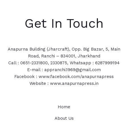
Get In Touch
Anapurna Building (Jharcraft), Opp. Big Bazar, 5, Main
Road, Ranchi – 834001, Jharkhand
Call : 0651-2331800, 2330875, Whatsapp : 6287999194
E-mail : appranchi.1969@gmail.com
Facebook : www.facebook.com/anapurnapress
Website : www.anapurnapress.in
Home
About Us