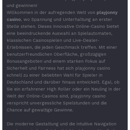
und gewinnen!
Willkommen in der aufregenden Welt von
playjonny
casino
, wo Spannung und Unterhaltung an erster
Stelle stehen. Dieses innovative Online-Casino bietet
eine beeindruckende Auswahl an Spielautomaten,
klassischen Casinospielen und Live-Dealer-
Erlebnissen, die jeden Geschmack treffen. Mit einer
benutzerfreundlichen Oberfläche, großzügigen
Bonusangeboten und einem starken Fokus auf
Sicherheit und Fairness hat sich playjonny casino
schnell zu einer beliebten Wahl für Spieler in
Deutschland und darüber hinaus entwickelt. Egal, ob
Sie ein erfahrener High Roller oder ein Neuling in der
Welt der Online-Casinos sind, playjonny casino
verspricht unvergessliche Spielstunden und die
Chance auf gewaltige Gewinne.
Die moderne Gestaltung und die intuitive Navigation