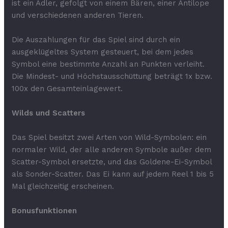
ist ein Adler, gefolgt von einem Bären, einer Antilope
und verschiedenen anderen Tieren.
Die Auszahlungen für das Spiel sind durch ein
ausgeklügeltes System gesteuert, bei dem jedes
Symbol eine bestimmte Anzahl an Punkten verleiht.
Die Mindest- und Höchstausschüttung beträgt 1x bzw.
100x den Gesamteinlagewert.
Wilds und Scatters
Das Spiel besitzt zwei Arten von Wild-Symbolen: ein
normaler Wild, der alle anderen Symbole außer dem
Scatter-Symbol ersetzte, und das Goldene-Ei-Symbol
als Sonder-Scatter. Das Ei kann auf jedem Reel 1 bis 5
Mal gleichzeitig erscheinen.
Bonusfunktionen