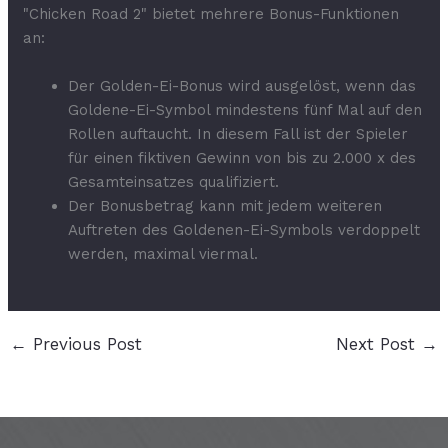
"Chicken Road 2" bietet mehrere Bonus-Funktionen
an:
Der Golden-Ei-Bonus wird ausgelöst, wenn das
Goldene-Ei-Symbol mindestens fünf Mal auf den
Rollen auftaucht. In diesem Fall ist der Spieler
für einen fiktiven Gewinn von bis zu 2.000 x des
Gesamteinsatzes qualifiziert.
Der Bonusbetrag kann mit jedem weiteren
Auftreten des Goldenen-Ei-Symbols verdoppelt
werden, maximal viermal.
←
Previous Post
Next Post
→