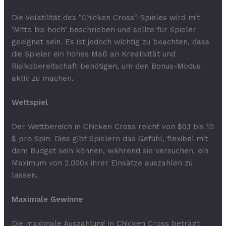
Die Volatilität des "Chicken Cross"-Spieles wird mit
‘Mitte bis hoch’ beschrieben und sollte für Spieler
geeignet sein. Es ist jedoch wichtig zu beachten, dass
die Spieler ein hohes Maß an Kreativität und
Risikobereitschaft benötigen, um den Bonus-Modus
aktiv zu machen.
Wettspiel
Der Wettbereich in Chicken Cross reicht von $0,1 bis 10
$ pro Spin. Dies gibt Spielern das Gefühl, flexibel mit
dem Budget sein können, während sie versuchen, ein
Maximum von 2.000x ihrer Einsätze auszahlen zu
lassen.
Maximale Gewinne
Die maximale Auszahlung in Chicken Cross beträgt