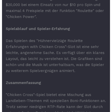
$20,000 bei einem Einsatz von nur $10 pro Spin und
maximal 4 Freispiele mit der Funktion "Roulette" oder
"Chicken Power".
Spielablauf und Spieler-Erfahrung
Das Spielen des "Hühnervielzüge Roulette
Erfahrungen with Chicken Cross"-Slot ist eine sehr
leichte, angenehme Sache. Es verfügt über ein klares
Layout, das leicht zu verstehen ist. Die Grafiken sind
schön und die Musik ist unterhaltsam, was die Spieler
zu weiterem Spielvergnügen animiert.
Zusammenfassung
"Chicken Cross"-Spiel bietet eine Mischung aus
Landleben-Themen mit speziellen Boni-Funktionen an.
Trotz seiner niedrigen RTP-Rate kann der Slot durch