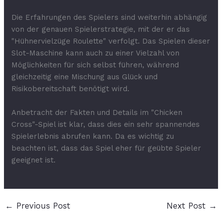
Die Erfahrungen des Spielers sind weiterhin abhängig
von der genauen Spielerstrategie, mit der er das
"Hühnervielzüge Roulette" verfolgt. Das Spielen dieser
Slot-Maschine kann auch zu einer Vielzahl von
Möglichkeiten für sich selbst führen, während
gleichzeitig eine Mischung aus Glück und
Risikobereitschaft benötigt wird.
Anbetracht der Fakten und Details im "Chicken
Cross"-Spiel ist klar, dass dies ein sehr spannendes
Spielerlebnis abrufen kann. Da es wichtig zu
beachten ist, dass das Spiel eher für geübte Spieler
geeignet ist.
←
Previous Post
Next Post
→