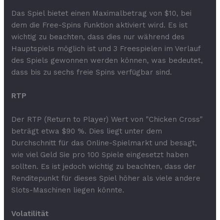
Das Spiel bietet einen Maximalbetrag von $10, bei
dem die Free-Spins Funktion aktiviert wird. Es ist
wichtig zu beachten, dass dies nur während des
Hauptspiels möglich ist und 3 Freespielen im Verlauf
des Spiels gewonnen werden können, was bedeutet,
dass bis zu sechs freie Spins verfügbar sind.
RTP
Der RTP (Return to Player) Wert von "Chicken Cross"
beträgt etwa $90 %. Dies liegt unter dem
Durchschnitt für das Online-Spielmarkt und besagt,
wie viel Geld Sie pro 100 Spiele eingesetzt haben
sollten. Es ist jedoch wichtig zu beachten, dass der
Renditepunkt für dieses Spiel höher als viele andere
Slots-Maschinen liegen könnte.
Volatilität