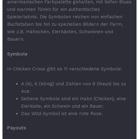
amerikanischen Farbpalette gehalten, mit tiefen Blues
und warmen Tönen für ein authentisches
Spielerlebnis. Die Symbolen reichen von einfachen
Buchstaben bis hin zu speziellen Bildern der Farm,
wie z.B. Hähnchen, Eierkästen, Schweinen und
Bauern.
Symbole
In Chicken Cross gibt es 11 verschiedene Symbole:
A (A), K (König) und Zahlen von 9 (Neun) bis zu
Ace.
Seltene Symbole sind ein Hahn (Chicken), eine
Eierkiste, ein Schwein und ein Bauer.
Das Wild-Symbol ist eine rote Rose.
Payouts