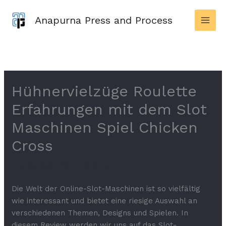
Skip
to
Anapurna Press and Process
content
Hühnervielzüge Roulette
Erfahrungen mit dem Slot
Maschinen Spiel Chicken
Cross
/
Uncategorized
/ By
Bijay
Die Welt der Online-Slot-Maschinen ist so vielfältig
wie interessant und bietet eine riesige Auswahl an
verschiedenen Themen, Designs und Spielen. In
diesem Review werden wir uns auf das Slot-