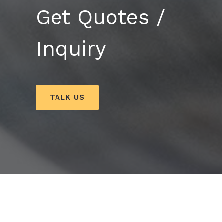
Get Quotes /
Inquiry
TALK US