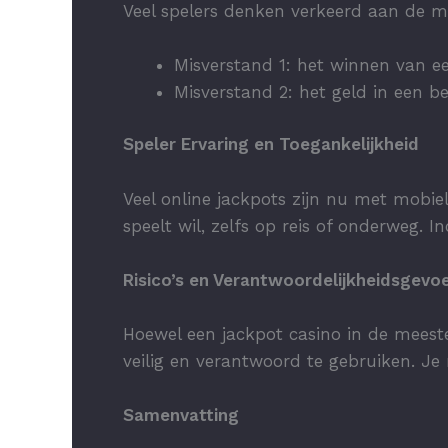
Veel spelers denken verkeerd aan de m
Misverstand 1: het winnen van ee
Misverstand 2: het geld in een b
Speler Ervaring en Toegankelijkheid
Veel online jackpots zijn nu met mobie
speelt wil, zelfs op reis of onderweg. I
Risico’s en Verantwoordelijkheidsgevoe
Hoewel een jackpot casino in de meest
veilig en verantwoord te gebruiken. Je 
Samenvatting