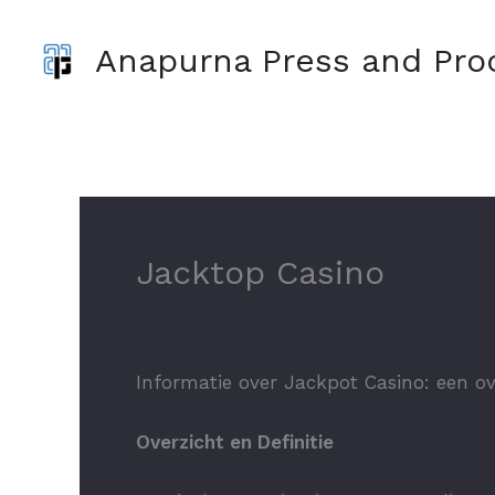
Skip
to
Anapurna Press and Pro
content
Jacktop Casino
/
Uncategorized
/ By
Bijay
Informatie over Jackpot Casino: een ov
Overzicht en Definitie