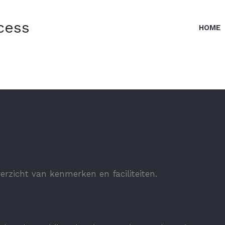
cess
HOME
erzicht van kenmerken en faciliteiten.