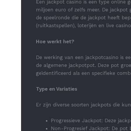
Een jackpot casino is een type online
miljoen euro of zelfs meer. De jackpo
de speelronde die de jackpot heeft bepaa
(ruitkastspellen), loterijën en live casi
Hoe werkt het?
De werking van een jackpotcasino is ee
de algemene jackpotpot. Deze pot gro
geïdentificeerd als een specifieke co
Type en Variaties
Er zijn diverse soorten jackpots die ku
Progressieve Jackpot: Deze jackp
Non-Progresief Jackpot: De pot b