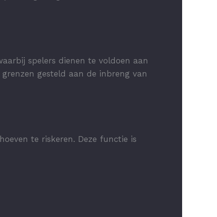
waarbij spelers dienen te voldoen aan
 grenzen gesteld aan de inbreng van
oeven te riskeren. Deze functie is