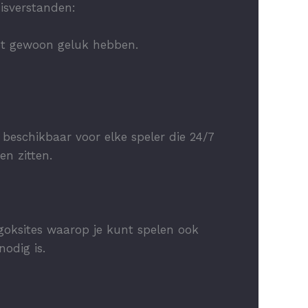
isverstanden:
oet gewoon geluk hebben.
beschikbaar voor elke speler die 24/7
en zitten.
goksites waarop je kunt spelen ook
odig is.