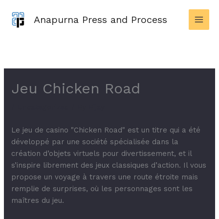
Skip
to
Anapurna Press and Process
content
Jeu Chicken Road
/
Uncategorized
/ By
Bijay
Le jeu de casino "Chicken Road" est un titre qui a été
développé par une société spécialisée dans la
création d’objets virtuels pour divertissement, et il
s’inspire librement des jeux classiques d’action. Il vous
propose un voyage à travers une route étroite mais
remplie de surprises, où les personnages sont les
maîtres du jeu.