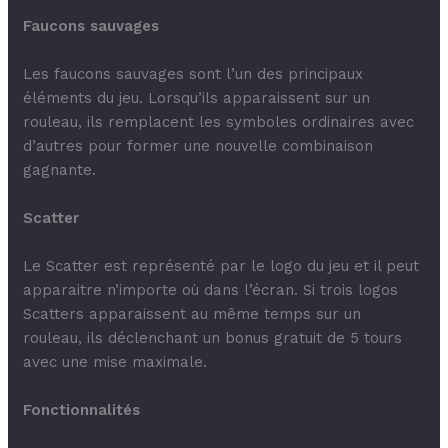
Faucons sauvages
Les faucons sauvages sont l’un des principaux
éléments du jeu. Lorsqu’ils apparaissent sur un
rouleau, ils remplacent les symboles ordinaires avec
d’autres pour former une nouvelle combinaison
gagnante.
Scatter
Le Scatter est représenté par le logo du jeu et il peut
apparaitre n’importe où dans l’écran. Si trois logos
Scatters apparaissent au même temps sur un
rouleau, ils déclenchant un bonus gratuit de 5 tours
avec une mise maximale.
Fonctionnalités