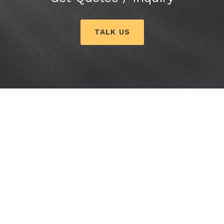
TALK US