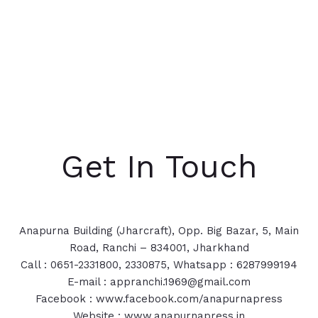
Get In Touch
Anapurna Building (Jharcraft), Opp. Big Bazar, 5, Main
Road, Ranchi – 834001, Jharkhand
Call : 0651-2331800, 2330875, Whatsapp : 6287999194
E-mail : appranchi.1969@gmail.com
Facebook : www.facebook.com/anapurnapress
Website : www.anapurnapress.in