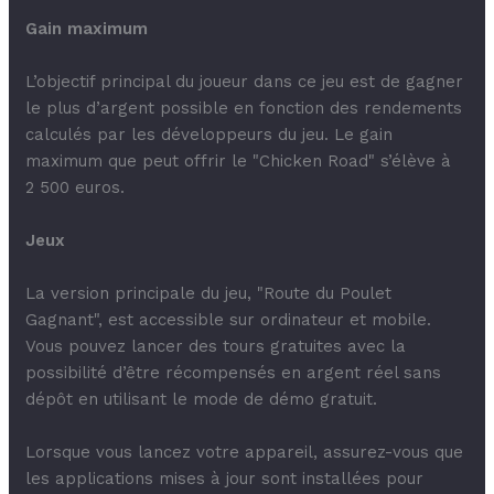
Gain maximum
L’objectif principal du joueur dans ce jeu est de gagner
le plus d’argent possible en fonction des rendements
calculés par les développeurs du jeu. Le gain
maximum que peut offrir le "Chicken Road" s’élève à
2 500 euros.
Jeux
La version principale du jeu, "Route du Poulet
Gagnant", est accessible sur ordinateur et mobile.
Vous pouvez lancer des tours gratuites avec la
possibilité d’être récompensés en argent réel sans
dépôt en utilisant le mode de démo gratuit.
Lorsque vous lancez votre appareil, assurez-vous que
les applications mises à jour sont installées pour