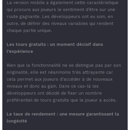
La version mobile a également cette caractéristique
qui procure aux joueurs le sentiment d’être sur une
route gagnante. Les développeurs ont eu soin, en
outre, de définir des niveaux variables qui rendent
chaque partie unique.
Les tours gratuits : un moment décisif dans
l’expérience
Bien que la fonctionnalité ne se distingue pas par son
originalité, elle est néanmoins très attrayante car
cela permet aux joueurs d’accéder à de nouveaux
niveaux et donc au gain. Dans ce cas-là les
développeurs ont décidé de fixer un nombre
préférentiel de tours gratuits que le joueur a accès.
Le taux de rendement : une mesure garantissant la
longévité