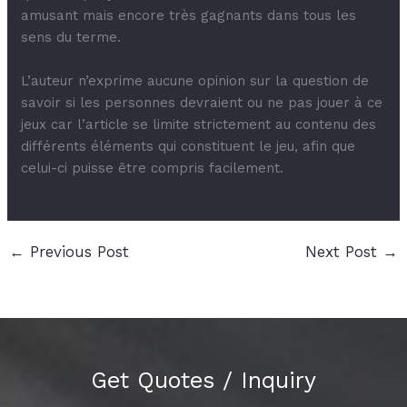
amusant mais encore très gagnants dans tous les
sens du terme.
L’auteur n’exprime aucune opinion sur la question de
savoir si les personnes devraient ou ne pas jouer à ce
jeux car l’article se limite strictement au contenu des
différents éléments qui constituent le jeu, afin que
celui-ci puisse être compris facilement.
←
Previous Post
Next Post
→
Get Quotes / Inquiry