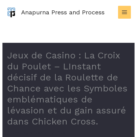
Skip
to
Anapurna Press and Process
content
Jeux de Casino : La Croix
du Poulet – LInstant
décisif de la Roulette de
Chance avec les Symboles
emblématiques de
lévasion et du gain assuré
dans Chicken Cross.
/
Uncategorized
/ By
Bijay