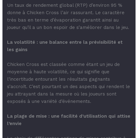
Un taux de rendement global (RTP) d’environ 95 %
donne à Chicken Cross l’air rassurant. Le caractère
très bas en terme d’évaporation garantit ainsi au
joueur qu’il a un bon espoir de s’améliorer dans le jeu.
La volatilité : une balance entre la prévisibilité et
les gains
Chicken Cross est classée comme étant un jeu de
moyenne à haute volatilité, ce qui signifie que
l’incertitude entourant les résultats gagnants
s’accroît. C’est pourtant un des aspects qui rendent le
jeu attrayant dans la mesure où les joueurs sont
exposés à une variété d’événements.
La plage de mise : une facilité d’utilisation qui attise
l’envie