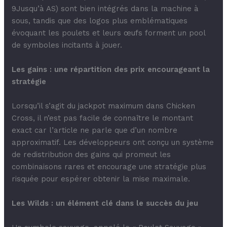
9Jusqu’à AS) sont bien intégrés dans la machine à
sous, tandis que des logos plus emblématiques
évoquant les poulets et leurs œufs forment un pool
de symboles incitants à jouer.
Les gains : une répartition des prix encourageant la
stratégie
Lorsqu’il s’agit du jackpot maximum dans Chicken
Cross, il n’est pas facile de connaître le montant
exact car l’article ne parle que d’un nombre
approximatif. Les développeurs ont conçu un système
de redistribution des gains qui promeut les
combinaisons rares et encourage une stratégie plus
risquée pour espérer obtenir la mise maximale.
Les Wilds : un élément clé dans le succès du jeu