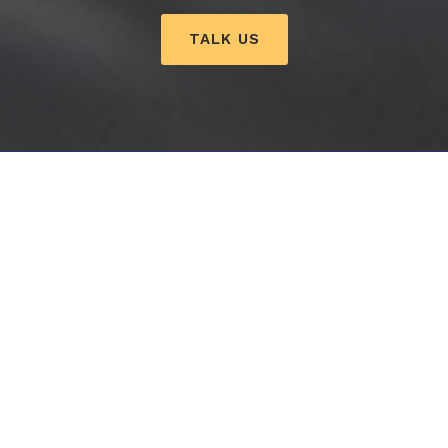
TALK US