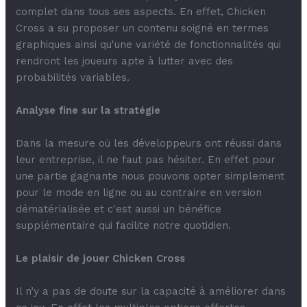
complet dans tous ses aspects. En effet, Chicken
Cross a su proposer un contenu soigné en termes
graphiques ainsi qu'une variété de fonctionnalités qui
rendront les joueurs apte à lutter avec des
probabilités variables.
Analyse fine sur la stratégie
Dans la mesure où les développeurs ont réussi dans
leur entreprise, il ne faut pas hésiter. En effet pour
une partie gagnante nous pouvons opter simplement
pour le mode en ligne ou au contraire en version
dématérialisée et c'est aussi un bénéfice
supplémentaire qui facilite notre quotidien.
Le plaisir de jouer Chicken Cross
Il n’y a pas de doute sur la capacité à améliorer dans