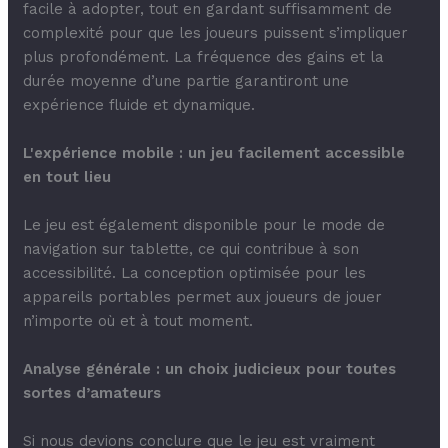
facile à adopter, tout en gardant suffisamment de
complexité pour que les joueurs puissent s’impliquer
plus profondément. La fréquence des gains et la
durée moyenne d’une partie garantiront une
expérience fluide et dynamique.
L'expérience mobile : un jeu facilement accessible
en tout lieu
Le jeu est également disponible pour le mode de
navigation sur tablette, ce qui contribue à son
accessibilité. La conception optimisée pour les
appareils portables permet aux joueurs de jouer
n’importe où et à tout moment.
Analyse générale : un choix judicieux pour toutes
sortes d’amateurs
Si nous devions conclure que le jeu est vraiment