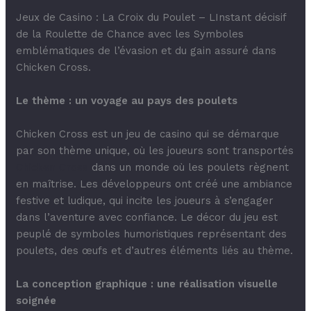
Jeux de Casino : La Croix du Poulet – LInstant décisif
de la Roulette de Chance avec les Symboles
emblématiques de l’évasion et du gain assuré dans
Chicken Cross.
Le thème : un voyage au pays des poulets
Chicken Cross est un jeu de casino qui se démarque
par son thème unique, où les joueurs sont transportés
Chicken Cross
dans un monde où les poulets règnent
en maîtrise. Les développeurs ont créé une ambiance
festive et ludique, qui incite les joueurs à s’engager
dans l’aventure avec confiance. Le décor du jeu est
peuplé de symboles humoristiques représentant des
poulets, des œufs et d’autres éléments liés au thème.
La conception graphique : une réalisation visuelle
soignée