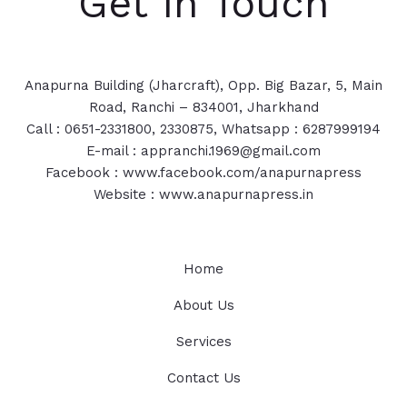
Get In Touch
Anapurna Building (Jharcraft), Opp. Big Bazar, 5, Main
Road, Ranchi – 834001, Jharkhand
Call : 0651-2331800, 2330875, Whatsapp : 6287999194
E-mail : appranchi.1969@gmail.com
Facebook : www.facebook.com/anapurnapress
Website : www.anapurnapress.in
Home
About Us
Services
Contact Us