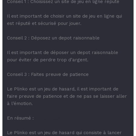
Conseil 1 : Choisissez un site de jeu en ligne réputé
Il est important de choisir un site de jeu en ligne qui
est réputé et sécurisé pour jouer.
Conseil 2 : Déposez un depot raisonnable
Il est important de déposer un depot raisonnable
pour éviter de perdre trop d’argent.
Conseil 3 : Faites preuve de patience
Le Plinko est un jeu de hasard, il est important de
faire preuve de patience et de ne pas se laisser aller
à l’émotion.
En résumé :
plinko ball
Le Plinko est un jeu de hasard qui consiste à lancer