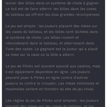
lancer des billes dans un système de chute à gagner.
Le but est de faire atterrir les billes dans les cases
du tableau qui offrent les plus grandes récompenses.
Le jeu est simple : les joueurs placent des mises sur
les cases du tableau, et les billes sont lâchées dans
le système de chute. Les billes roulent et
rebondissent dans le tableau, et atterrissent dans
l’une des cases. Le gagnant est le joueur qui a placé
sa mise sur la case où la bille a atterri.
Le jeu de Plinko est souvent associé aux casinos, mais
il est également disponible en ligne. Les joueurs
peuvent jouer à Plinko en ligne contre d’autres
joueurs ou contre le croupier. Les mises minimales et
maximales varient en fonction du site de jeu choisi.
Les règles du jeu de Plinko sont simples : les joueurs
placent des mises sur les cases du tableau, et les