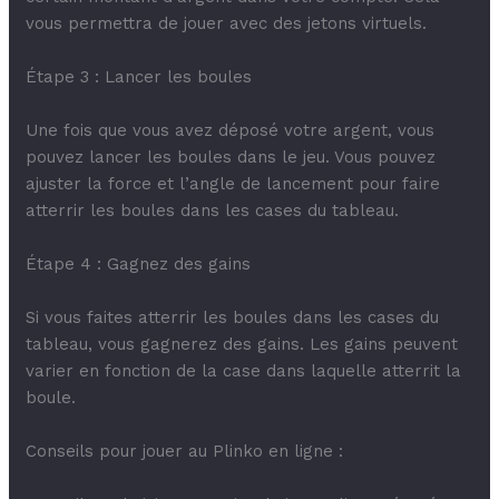
vous permettra de jouer avec des jetons virtuels.
Étape 3 : Lancer les boules
Une fois que vous avez déposé votre argent, vous
pouvez lancer les boules dans le jeu. Vous pouvez
ajuster la force et l’angle de lancement pour faire
atterrir les boules dans les cases du tableau.
Étape 4 : Gagnez des gains
Si vous faites atterrir les boules dans les cases du
tableau, vous gagnerez des gains. Les gains peuvent
varier en fonction de la case dans laquelle atterrit la
boule.
Conseils pour jouer au Plinko en ligne :