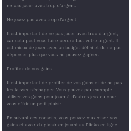
ne pas jouer avec trop d’argent.
Ne jouez pas avec trop d’argent
Il est important de ne pas jouer avec trop d’argent,
car cela peut vous faire perdre tout votre argent. Il
est mieux de jouer avec un budget défini et de ne pas
dépenser plus que vous ne pouvez gagner.
Profitez de vos gains
Il est important de profiter de vos gains et de ne pas
les laisser s’échapper. Vous pouvez par exemple
utiliser vos gains pour jouer à d’autres jeux ou pour
vous offrir un petit plaisir.
En suivant ces conseils, vous pouvez maximiser vos
gains et avoir du plaisir en jouant au Plinko en ligne.