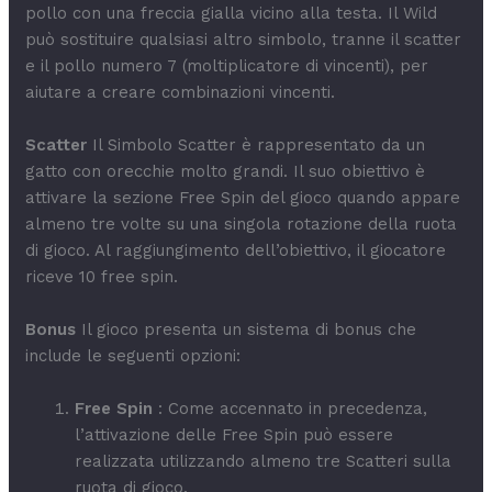
pollo con una freccia gialla vicino alla testa. Il Wild
può sostituire qualsiasi altro simbolo, tranne il scatter
e il pollo numero 7 (moltiplicatore di vincenti), per
aiutare a creare combinazioni vincenti.
Scatter
Il Simbolo Scatter è rappresentato da un
gatto con orecchie molto grandi. Il suo obiettivo è
attivare la sezione Free Spin del gioco quando appare
almeno tre volte su una singola rotazione della ruota
di gioco. Al raggiungimento dell’obiettivo, il giocatore
riceve 10 free spin.
Bonus
Il gioco presenta un sistema di bonus che
include le seguenti opzioni:
Free Spin
: Come accennato in precedenza,
l’attivazione delle Free Spin può essere
realizzata utilizzando almeno tre Scatteri sulla
ruota di gioco.