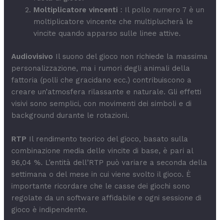
Moltiplicatore vincenti
: Il pollo numero 7 è un
moltiplicatore vincente che multiplucherà le
vincite quando apparso sulle linee attive.
Audiovisivo
Il suono del gioco non richiede la massima
personalizzazione, ma i rumori degli animali della
fattoria (polli che gracidano ecc.) contribuiscono a
creare un’atmosfera rilassante e naturale. Gli effetti
visivi sono semplici, con movimenti dei simboli e di
background durante le rotazioni.
RTP
Il rendimento teorico del gioco, basato sulla
combinazione media delle vincite di base, è pari al
96,04 %. L’entità dell’RTP può variare a seconda della
settimana o del mese in cui viene svolto il gioco. È
importante ricordare che le casse dei giochi sono
regolate da un software affidabile e ogni sessione di
gioco è indipendente.