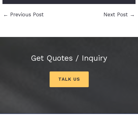
←
Previous Post
Next Post
→
Get Quotes / Inquiry
TALK US