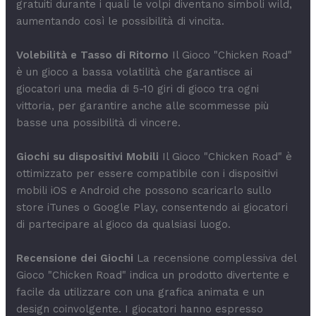
gratuiti durante i quali le volpi diventano simboli wild,
aumentando così le possibilità di vincita.
Volebilità e Tasso di Ritorno
Il Gioco "Chicken Road"
è un gioco a bassa volatilità che garantisce ai
giocatori una media di 5-10 giri di gioco tra ogni
vittoria, per garantire anche alle scommesse più
basse una possibilità di vincere.
Giochi su dispositivi Mobili
Il Gioco "Chicken Road" è
ottimizzato per essere compatibile con i dispositivi
mobili iOS e Android che possono scaricarlo sullo
store iTunes o Google Play, consentendo ai giocatori
di partecipare al gioco da qualsiasi luogo.
Recensione dei Giochi
La recensione complessiva del
Gioco "Chicken Road" indica un prodotto divertente e
facile da utilizzare con una grafica animata e un
design coinvolgente. I giocatori hanno espresso