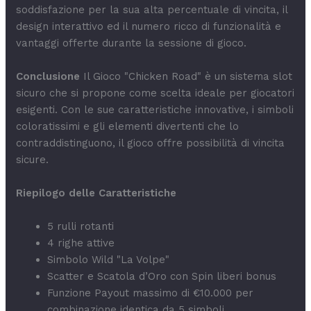
soddisfazione per la sua alta percentuale di vincita, il
design interattivo ed il numero ricco di funzionalità e
vantaggi offerte durante la sessione di gioco.
Conclusione
Il Gioco "Chicken Road" è un sistema slot
sicuro che si propone come scelta ideale per giocatori
esigenti. Con le sue caratteristiche innovative, i simboli
coloratissimi e gli elementi divertenti che lo
contraddistinguono, il gioco offre possibilità di vincita
sicure.
Riepilogo delle Caratteristiche
5 rulli rotanti
4 righe attive
Simbolo Wild "La Volpe"
Scatter e Scatola d’Oro con Spin liberi bonus
Funzione Payout massimo di €10.000 per
combinazione identica da 5 simboli