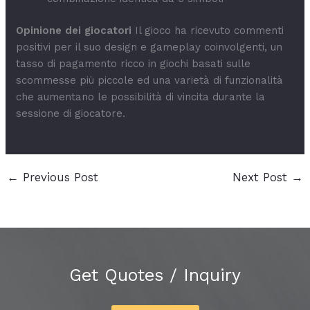
Opinione dei giocatori
Il gioco ha ricevuto commenti
positivi per il suo design e gameplay coinvolgenti, un
tasso di pagamento ricco in giochi basati sulle
scommesse più piccole ed una varietà di funzionalità
che aumentano le possibilità di vincita durante la
sessione di giocatore.
←
Previous Post
Next Post
→
Get Quotes / Inquiry