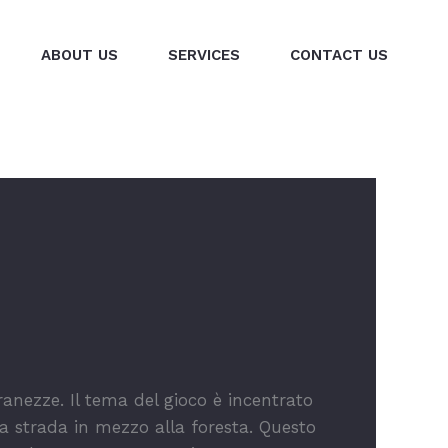
ABOUT US
SERVICES
CONTACT US
ranezze. Il tema del gioco è incentrato
ia strada in mezzo alla foresta. Questo