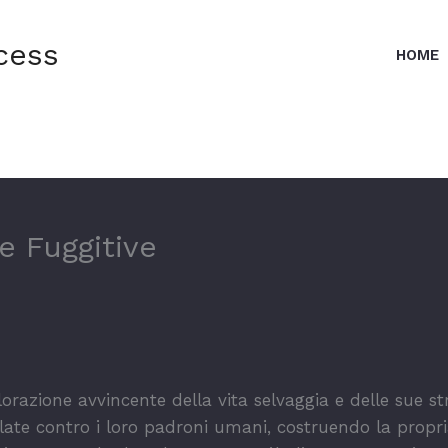
cess
HOME
e Fuggitive
lorazione avvincente della vita selvaggia e delle sue st
ellate contro i loro padroni umani, costruendo la propr