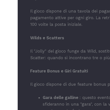
Il gioco dispone di una tavola dei pagam
pagamento attive per ogni giro. La retri
100 volte la posta iniziale.
Wilds e Scatters
Il "Jolly" del gioco funge da Wild, sosti
Scatter: quando si incontrano tre o più 
Feature Bonus e Giri Gratuiti
Il gioco dispone di due feature bonus pr
Gara delle galline
: questo event
sfideranno in una "gara", con la v