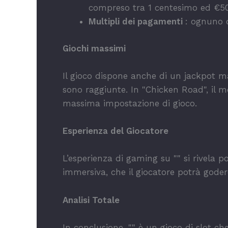
compreso tra 1 centesimo ed €50
Multipli dei pagamenti
: ognuno d
Giochi massimi
Il gioco dispone anche di un jackpot m
sono raggiunte. In "Chicken Road", il m
massima impostazione di gioco.
Esperienza del Giocatore
L’esperienza di gaming su "" si rivela p
immersiva, che il giocatore potrà god
Analisi Totale
In conclusione, "" è un gioco di slot ch