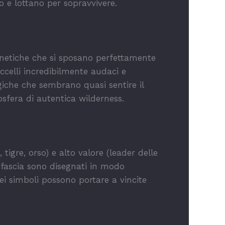
o e lottano per sopravvivere.
netiche che si sposano perfettamente
ccelli incredibilmente audaci e
giche che sembrano quasi sentire il
osfera di autentica wilderness.
 tigre, orso) e alto valore (leader delle
lta fascia sono disegnati in modo
ei simboli possono portare a vincite