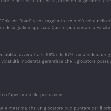
re le possibilità di vincita, offrendo ai giocatori ult
 "Chicken Road" viene raggiunto tre o più volte nello st
ara delle galline applicati. Questo può portare a vincit
latilità, ovvero tra le 96% e le 97%, rendendolo un 
La volatilità moderata garantisce che il giocatore possa
tri d’apertura della postazione:
ma e massima che un giocatore può puntare per il prim