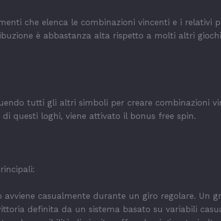
enti che elenca le combinazioni vincenti e i relativi p
buzione è abbastanza alta rispetto a molti altri giochi
tuendo tutti gli altri simboli per creare combinazioni v
di questi loghi, viene attivato il bonus free spin.
incipali:
o avviene casualmente durante un giro regolare. Un gru
ittoria definita da un sistema basato su variabili casu