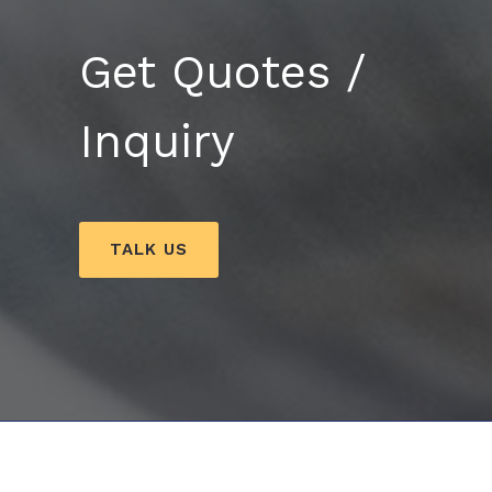
Get Quotes /
Inquiry
TALK US