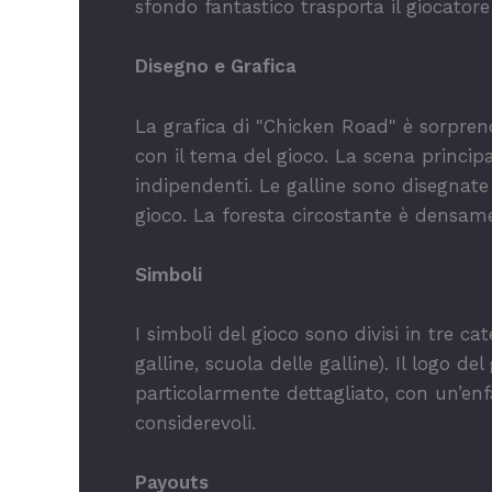
sfondo fantastico trasporta il giocator
Disegno e Grafica
La grafica di "Chicken Road" è sorprend
con il tema del gioco. La scena princip
indipendenti. Le galline sono disegnate
gioco. La foresta circostante è densame
Simboli
I simboli del gioco sono divisi in tre ca
galline, scuola delle galline). Il logo de
particolarmente dettagliato, con un’enf
considerevoli.
Payouts