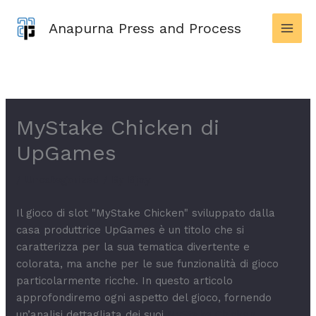
Skip
to
Anapurna Press and Process
content
MyStake Chicken di
UpGames
/
Uncategorized
/ By
Bijay
Il gioco di slot "MyStake Chicken" sviluppato dalla
casa produttrice UpGames è un titolo che si
caratterizza per la sua tematica divertente e
colorata, ma anche per le sue funzionalità di gioco
particolarmente ricche. In questo articolo
approfondiremo ogni aspetto del gioco, fornendo
un’analisi dettagliata dei suoi
MyStake Chicken