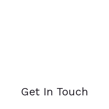
Get In Touch