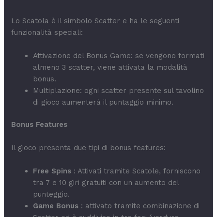
Lo Scatola è il simbolo Scatter e ha le seguenti
funzionalità speciali:
Attivazione del Bonus Game: se vengono formati
almeno 3 scatter, viene attivata la modalità
bonus.
Multiplazione: ogni scatter presente sul tavolino
di gioco aumenterà il puntaggio minimo.
Bonus Features
Il gioco presenta due tipi di bonus features:
Free Spins
: Attivati tramite Scatole, forniscono
tra 7 e 10 giri gratuiti con un aumento del
punteggio.
Game Bonus
: attivato tramite combinazione di