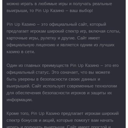
можно играть в любимые игры и получать реальные
выигрыши, то Pin Up Казино – ваш выбор!
Pin Up Казино – это официальный сайт, который
предлагает игрокам широкий спектр игр, включая слоты,
карточные игры, рулетку и другие. Сайт имеет
официальную лицензию и является одним из лучших
казино в сети.
Один из главных преимуществ Pin Up Казино – это его
официальный статус. Это означает, что вы можете
быть уверены в безопасности своих данных и
выигрышей. Сайт использует современные технологии
для обеспечения безопасности игроков и защиты их
информации.
Кроме того, Pin Up Казино предлагает игрокам широкий
спектр бонусов и акций, которые помогут вам начать
играть и получать выигрыши. Сайт имеет простой и