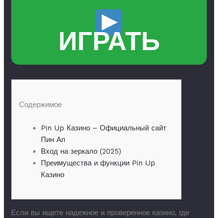
ИГРАТЬ
Содержимое
Pin Up Казино – Официальный сайт
Пин Ап
Вход на зеркало (2025)
Преимущества и функции Pin Up
Казино
Если вы ищете надежное и проверенное казино, где