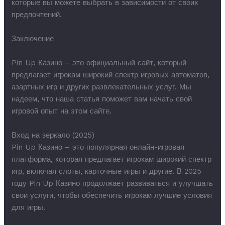
которые вы можете выбрать в зависимости от своих
предпочтений.
Заключение
Pin Up Казино – это официальный сайт, который
предлагает игрокам широкий спектр игровых автоматов,
азартных игр и других развлекательных услуг. Мы
надеем, что наша статья поможет вам начать свой
игровой опыт на этом сайте.
Вход на зеркало (2025)
Pin Up Казино – это популярная онлайн-игровая
платформа, которая предлагает игрокам широкий спектр
игр, включая слоты, карточные игры и другие. В 2025
году Pin Up Казино продолжает развиваться и улучшать
свои услуги, чтобы обеспечить игрокам лучшие условия
для игры.