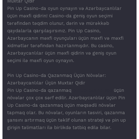
Muxtar Qidir
Pin Up Casino-da oyun oynayın və Azərbaycanlılar
üçün məxfi qidirin! Casino-da geniş oyun seçimi
tərəfindən təqdim olunur, dərin və mürəkkəb
qaydalarla qarşılaşırsınız. Pin Up Casino,
Azərbaycanın məxfi oyunçuları üçün məxfi və məxfi
xidmətlər tərəfindən hazırlanmışdır. Bu casino,
Azərbaycanlılar üçün məxfi qidirin və geniş oyun
seçimi ilə məxfi oyun oynayın.
Pin Up Casino-da Qazanmaq Üçün Növələr:
Azərbaycanlılar Üçün Muxtar Qidir
Pin Up Casino-da qazanmaq
pin up casino 360
üçün
növələr çox çox sərf edilir. Azərbaycanlılar üçün Pin
Up Casino-da qazanmaq üçün məqsədli növələr
tapmaq olar. Bu növələr, oyunların təsviri, qazanma
şansını artırmaq üçün təklif olunan strateji və pin up
girişin təlimatları ilə birlikdə tətbiq edilə bilər.