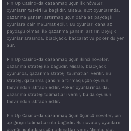
Pin Up Casino-da qazanmaq üçün ilk növələr,
oyunların təsviri ilə bağlıdır. Misalə, slot oyunlarında,
qazanma şansını artırmaq üçün daha az paydaşlı
oyunlara dair məlumat edilir. Bu oyunlar, daha az
paydaşlı olması ilə qazanma şansını artırır. Dəyişik
oyunlar arasında, blackjack, baccarat və poker də yer
alır.
Pin Up Casino-da qazanmaq üçün ikinci növələr,
qazanma strateji ilə bağlıdır. Misalə, blackjack
oyununda, qazanma strateji təlimatları verilir. Bu
strateji, qazanma şansını artırmaq üçün oyunun
təsvirindən istifadə edilir. Poker oyunlarında da,
qazanma strateji təlimatları verilir, bu da oyunun
təsvirindən istifadə edilir.
Pin Up Casino-da qazanmaq üçün üçüncü növələr, pin
up girişin təlimatları ilə bağlıdır. Bu növələr, oyunların
düzgün istifadəsi üçün təlimatlar verir. Misalə, slot