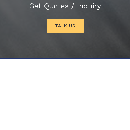
Get Quotes / Inquiry
TALK US