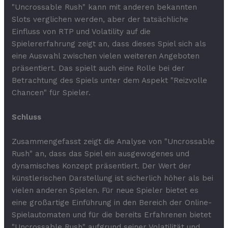
"Uncrossable Rush" kann mit anderen bekannten
Slots verglichen werden, aber der tatsächliche
Einfluss von RTP und Volatility auf die
Spielererfahrung zeigt an, dass dieses Spiel sich als
eine Auswahl zwischen vielen weiteren Angeboten
präsentiert. Das spielt auch eine Rolle bei der
Betrachtung des Spiels unter dem Aspekt "Reizvolle
Chancen" für Spieler.
Schluss
Zusammengefasst zeigt die Analyse von "Uncrossable
Rush" an, dass das Spiel ein ausgewogenes und
dynamisches Konzept präsentiert. Der Wert der
künstlerischen Darstellung ist sicherlich höher als bei
vielen anderen Spielen. Für neue Spieler bietet es
eine großartige Einführung in den Bereich der Online-
Spielautomaten und für die bereits Erfahrenen bietet
"Uncrossable Rush" aufgrund seiner Volatilität und