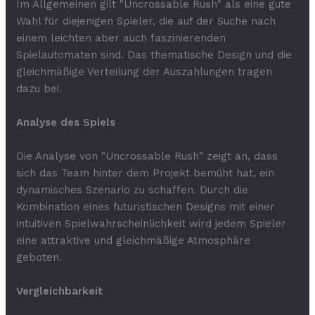
Im Allgemeinen gilt "Uncrossable Rush" als eine gute
Wahl für diejenigen Spieler, die auf der Suche nach
einem leichten aber auch faszinierenden
Spielautomaten sind. Das thematische Design und die
gleichmäßige Verteilung der Auszahlungen tragen
dazu bei.
Analyse des Spiels
Die Analyse von "Uncrossable Rush" zeigt an, dass
sich das Team hinter dem Projekt bemüht hat, ein
dynamisches Szenario zu schaffen. Durch die
Kombination eines futuristischen Designs mit einer
intuitiven Spielwahrscheinlichkeit wird jedem Spieler
eine attraktive und gleichmäßige Atmosphäre
geboten.
Vergleichbarkeit