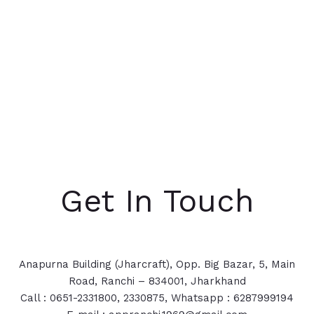
Get In Touch
Anapurna Building (Jharcraft), Opp. Big Bazar, 5, Main
Road, Ranchi – 834001, Jharkhand
Call : 0651-2331800, 2330875, Whatsapp : 6287999194