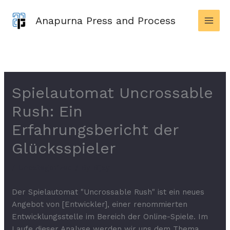
Skip
to
Anapurna Press and Process
content
Spielautomat Uncrossable
Rush: Ein
Erfahrungsbericht der
Glücksspieler
/
Uncategorized
/ By
Bijay
Der Spielautomat "Uncrossable Rush" ist ein neues
Angebot von [Entwickler], einer renommierten
Entwicklungsstelle im Bereich der Online-Spiele. Im
Laufe dieser Analyse werden wir uns dem Thema,