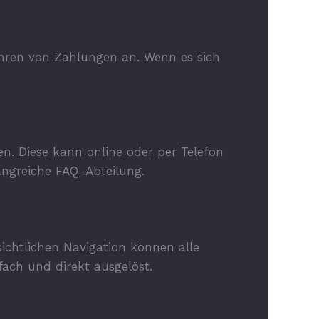
ühren von Zahlungen an. Wenn es sich
n. Diese kann online oder per Telefon
angreiche FAQ-Abteilung.
ichtlichen Navigation können alle
fach und direkt ausgelöst.