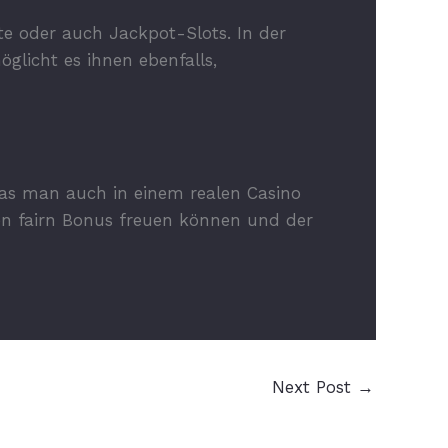
tte oder auch Jackpot-Slots. In der
glicht es ihnen ebenfalls,
das man auch in einem realen Casino
en fairn Bonus freuen können und der
Next Post
→