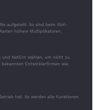
fte aufgeteilt: So sind beim Slot-
arten höhere Multiplikatoren.
c und NetEnt wählen, um nicht zu
n bekannten Entwicklerfirmen wie
 Betrieb hat. So werden alle Funktionen