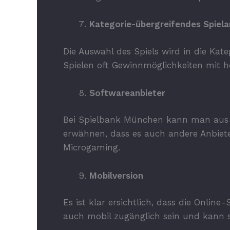
Kategorie-übergreifendes Spiel
Die Auswahl des Spiels wird in die Kate
Spielen oft Gewinnmöglichkeiten mit h
Softwareanbieter
Bei Spielbank München kann man aus 
erwähnen, dass es auch andere Anbiet
Microgaming.
Mobilversion
Es ist klar ersichtlich, dass die Onli
auch mobil zugänglich sein und kann s