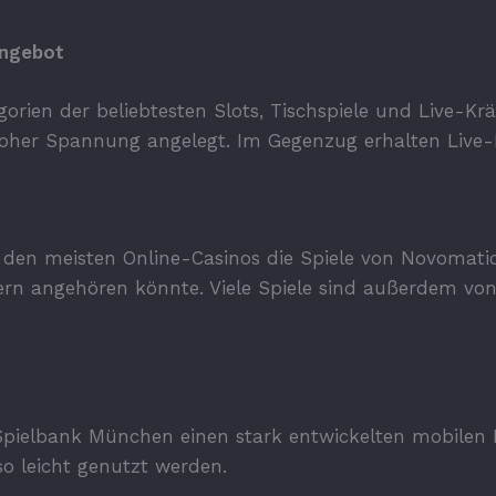
angebot
gorien der beliebtesten Slots, Tischspiele und Live-Krä
oher Spannung angelegt. Im Gegenzug erhalten Live-K
den meisten Online-Casinos die Spiele von Novomati
ern angehören könnte. Viele Spiele sind außerdem vo
ne-Spielbank München einen stark entwickelten mobilen
o leicht genutzt werden.