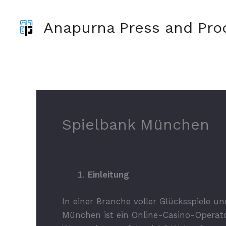
Skip
to
Anapurna Press and Pro
content
Spielbank München
/
Uncategorized
/ By
Bijay
Einleitung
In einer Branche voller Glücksspiele un
München ist ein Online-Casino-Operato