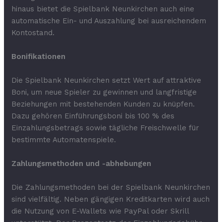
hinaus bietet die Spielbank Neunkirchen auch eine
automatische Ein- und Auszahlung bei ausreichendem
Kontostand.
Bonifikationen
Die Spielbank Neunkirchen setzt Wert auf attraktive
Boni, um neue Spieler zu gewinnen und langfristige
Beziehungen mit bestehenden Kunden zu knüpfen.
Dazu gehören Einführungsboni bis 100 % des
Einzahlungsbetrags sowie tägliche Freischwelle für
bestimmte Automatenspiele.
Zahlungsmethoden und -abhebungen
Die Zahlungsmethoden bei der Spielbank Neunkirchen
sind vielfältig. Neben gängigen Kreditkarten wird auch
die Nutzung von E-Wallets wie PayPal oder Skrill