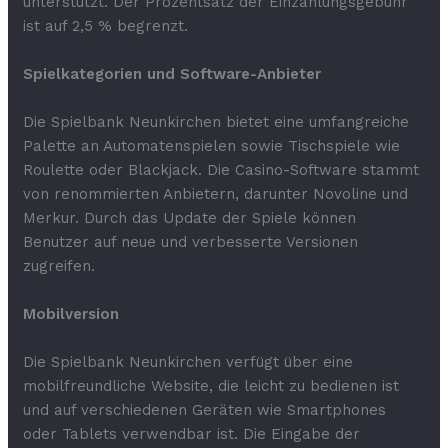
unterstützt. Der Prozentsatz der Einzahlungsgebühr
ist auf 2,5 % begrenzt.
Spielkategorien und Software-Anbieter
Die Spielbank Neunkirchen bietet eine umfangreiche
Palette an Automatenspielen sowie Tischspiele wie
Roulette oder Blackjack. Die Casino-Software stammt
von renommierten Anbietern, darunter Novoline und
Merkur. Durch das Update der Spiele können
Benutzer auf neue und verbesserte Versionen
zugreifen.
Mobilversion
Die Spielbank Neunkirchen verfügt über eine
mobilfreundliche Website, die leicht zu bedienen ist
und auf verschiedenen Geräten wie Smartphones
oder Tablets verwendbar ist. Die Eingabe der