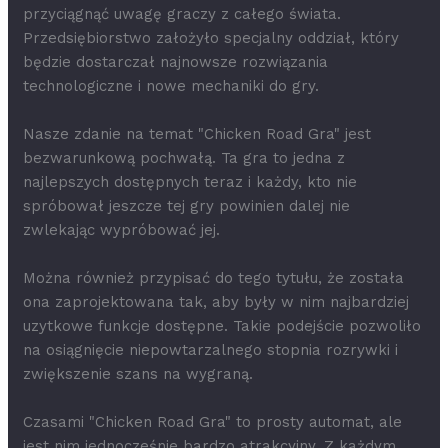
przyciągnąć uwagę graczy z całego świata.
Przedsiębiorstwo założyło specjalny oddział, który
będzie dostarczał najnowsze rozwiązania
technologiczne i nowe mechaniki do gry.
Nasze zdanie na temat "Chicken Road Gra" jest
bezwarunkową pochwałą. Ta gra to jedna z
najlepszych dostępnych teraz i każdy, kto nie
spróbował jeszcze tej gry powinien dalej nie
zwlekając wypróbować jej.
Można również przypisać do tego tytułu, że została
ona zaprojektowana tak, aby były w nim najbardziej
uzytkowe funkcje dostępne. Takie podejście pozwoliło
na osiągnięcie niepowtarzalnego stopnia rozrywki i
zwiększenie szans na wygraną.
Czasami "Chicken Road Gra" to prosty automat, ale
jest nim jednocześnie bardzo atrakcyjny. Z każdym