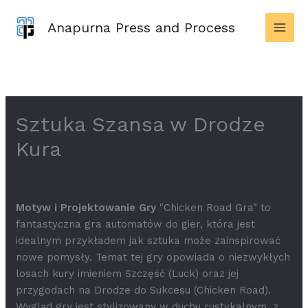
Skip
to
Anapurna Press and Process
content
Sztuka Szansa w Drodze
Kura
/
Uncategorized
/ By
Bijay
Motyw i Projektowanie Gry
"Chicken Road Gra" to
fantastyczna gra automatów do gier, która jest
idealnym przykładem jak sztuka może zainspirować
nowe pomysły. Temat tej gry opowiada o niezwykłych
losach kury imieniem Szczęść (Luck) oraz jej
przygodach na Drodze do Sukcesu (Chicken Road).
Wygląd gry jest stylizowany w duchu rustykalnym, z