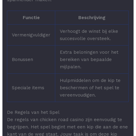
Functie
Beschrijving
Verhoogt de winst bij elke
Vermenigvuldiger
succesvolle oversteek.
Extra beloningen voor het
Bonussen
bereiken van bepaalde
mijlpalen.
Hulpmiddelen om de kip te
Speciale items
beschermen of het spel te
vereenvoudigen.
De Regels van het Spel
De regels van chicken road casino zijn eenvoudig te
begrijpen. Het spel begint met een kip die aan de ene
kant van de weg staat. Jouw taak is om deze kip