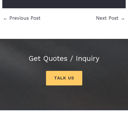
←
Previous Post
Next Post
→
Get Quotes / Inquiry
TALK US