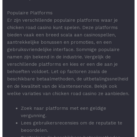
Populaire Platforms
Er zijn verschillende populaire platforms waar je
chicken road casino kunt spelen. Deze platforms
bieden vaak een breed scala aan casinospellen,
aantrekkelijke bonussen en promoties, en een
gebruiksvriendelijke interface. Sommige populaire
namen zijn bekend in de industrie. Vergelijk de
verschillende platforms en kies er een die aan je
behoeften voldoet. Let op factoren zoals de
beschikbare betaalmethoden, de uitbetalingssnelheid
en de kwaliteit van de klantenservice. Bekijk ook
welke variaties van chicken road casino ze aanbieden.
Zoek naar platforms met een geldige
vergunning.
Lees gebruikersrecensies om de reputatie te
beoordelen.