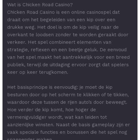
Wat is Chicken Road Casino?
Chicken Road Casino is een online casinospel dat
draait om het begeleiden van een kip over een
drukke weg. Het doel is om de kip veilig naar de
overkant te loodsen zonder te worden geraakt door
verkeer. Het spel combineert elementen van
strategie, reflexen en een beetje geluk. De eenvoud
van het spel maakt het aantrekkelijk voor een breed
publiek, terwijl de uitdaging ervoor zorgt dat spelers
keer op keer terugkomen.
Het basisprincipe is eenvoudig: je moet de kip
besturen door op het scherm te klikken of te tikken,
waardoor deze tussen de rijen auto’s door beweegt.
Hoe verder de kip komt, hoe hoger de
vermenigvuldiger wordt, wat kan leiden tot
aanzienlijke winsten. Naast de basis gameplay zijn er
vaak speciale functies en bonussen die het spel nog
spannender maken.