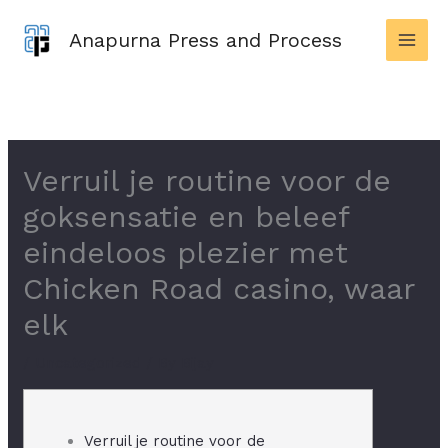
Skip
to
Anapurna Press and Process
content
Verruil je routine voor de
goksensatie en beleef
eindeloos plezier met
Chicken Road casino, waar
elk
/
Uncategorized
/ By
Bijay
Verruil je routine voor de