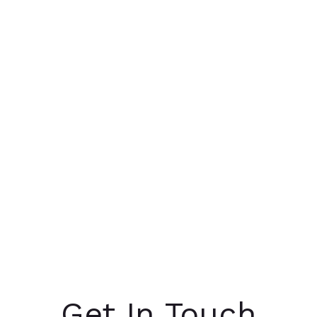
Get In Touch