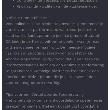
Controleer de beschikbare betaalmethoden.
Kijk naar de kwaliteit van de klantenservice.
Mobiele Compatibiliteit
Veel online casino’s bieden tegenwoordig een mobiele
versie van hun platform aan, waardoor je chicken
road casino kunt spelen op je smartphone of tablet.
Dit biedt je de flexibiliteit om te spelen waar je maar
wilt en wanneer je maar wilt. De meeste mobiele
casino’s zijn geoptimaliseerd voor zowel iOS- als
Android-apparaten. Zorg ervoor dat je een stabiele
internetverbinding hebt om een optimale spelervaring
te garanderen. Sommige platforms bieden ook een
speciale mobiele app aan die je kunt downloaden
voor een nog betere ervaring.
Tips voor een Verantwoorde Speelervaring
Het is belangrijk om verantwoordelijk te spelen en je
grenzen te kennen. Stel een budget vast voordat je