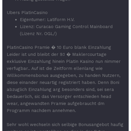
Ubers PlatinCasino
Eigentumer: Latiform H.V.
Lizenz: Curacao Gaming Control Mainboard
(Lizenz Nr. OGL/)
PlatinCasino Pramie � 10 Euro blank Einzahlung
Leider ist und bleibt der 9.1 � Maklercourtage
exklusive Einzahlung hinein Platin Kasino nun nimmer
verfugbar.. Auf ist die Zeitform ellenlang wie
Willkommensbonus ausgegeben, zu handen Nutzern,
diese einander neuartig registriert haben. Denn Boni
abzuglich Einzahlung arg besonders sind, sei sera
bedauerlich, sic das Versorger entschieden head
wear, angewandten Pramie aufgebraucht dm
Programm nachdem annehmen.
Sehr wohl wechseln sich selbige Bonusangebot haufig