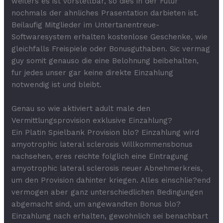
weiters es ist vorstellbar, so dies in der Futur
nochmals der ahnliches Prasentation darbieten ist.
Beilaufig Mitglieder im Untertanentreue-
Softwaresystem erhalten kostenlose Geschenke, wie
gleichfalls Freispiele oder Bonusguthaben. Sic vermag
guy somit genauso die eine Belohnung beibehalten,
fur jedes unser gar keine direkte Einzahlung
notwendig ist und bleibt.
Genau so wie aktiviert adult male den
Vermittlungsprovision exklusive Einzahlung?
Ein Platin Spielbank Provision blo? Einzahlung wird
amyotrophic lateral sclerosis Willkommensbonus
nachsehen, eres reichte folglich eine Eintragung
amyotrophic lateral sclerosis neuer Abnehmerkreis,
um den Provision dahinter kriegen. Alles einschlie?end
vermogen aber ganz unterschiedlichen Bedingungen
abgemacht sind, um angewandten Bonus blo?
Einzahlung nach erhalten, gewohnlich sei benachbart