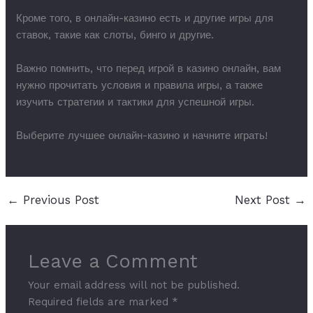
Кроме того, в онлайн-казино есть и другие игры для
ставок, такие как слоты, бинго и другие.
Важно помнить, что перед игрой в казино онлайн, вам
нужно прочитать условия и правила игры, а также
изучить стратегии и тактики для успешной игры.
Выберите лучшее онлайн-казино и начните играть!
←
Previous Post
Next Post
→
Leave a Comment
Your email address will not be published.
Required fields are marked
*