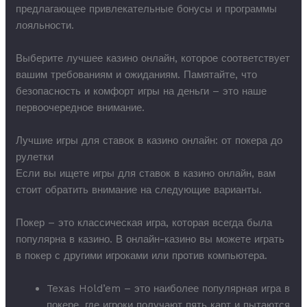
предлагающее привлекательные бонусы и программы
лояльности.
Выберите лучшее казино онлайн, которое соответствует
вашим требованиям и ожиданиям. Памятайте, что
безопасность и комфорт игры на деньги – это наше
первоочередное внимание.
Лучшие игры для ставок в казино онлайн: от покера до
рулетки
Если вы ищете игры для ставок в казино онлайн, вам
стоит обратить внимание на следующие варианты.
Покер – это классическая игра, которая всегда была
популярна в казино. В онлайн-казино вы можете играть
в покер с другими игроками или против компьютера.
Texas Hold’em – это наиболее популярная игра в
покере, где игроки получают пять карт и пытаются