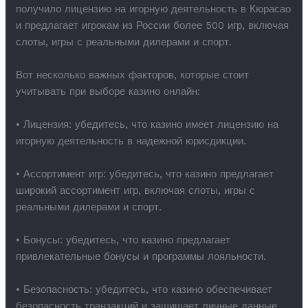
получило лицензию на игорную деятельность в Кюрасао
и предлагает игрокам из России более 500 игр, включая
слоты, игры с реальными дилерами и спорт.
Вот несколько важных факторов, которые стоит
учитывать при выборе казино онлайн:
• Лицензия: убедитесь, что казино имеет лицензию на
игорную деятельность в надежной юрисдикции.
• Ассортимент игр: убедитесь, что казино предлагает
широкий ассортимент игр, включая слоты, игры с
реальными дилерами и спорт.
• Бонусы: убедитесь, что казино предлагает
привлекательные бонусы и программы лояльности.
• Безопасность: убедитесь, что казино обеспечивает
безопасность транзакций и защищает личные данные