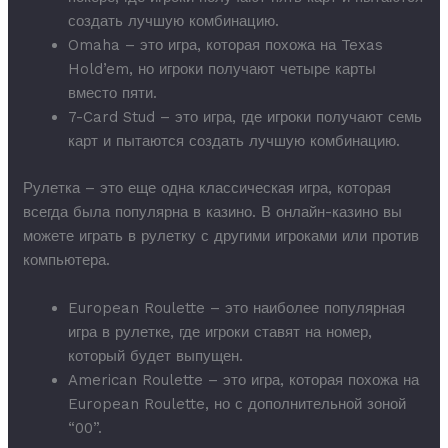
создать лучшую комбинацию.
Omaha – это игра, которая похожа на Texas
Hold’em, но игроки получают четыре карты
вместо пяти.
7-Card Stud – это игра, где игроки получают семь
карт и пытаются создать лучшую комбинацию.
Рулетка – это еще одна классическая игра, которая
всегда была популярна в казино. В онлайн-казино вы
можете играть в рулетку с другими игроками или против
компьютера.
European Roulette – это наиболее популярная
игра в рулетке, где игроки ставят на номер,
который будет выпущен.
American Roulette – это игра, которая похожа на
European Roulette, но с дополнительной зоной
“00”.