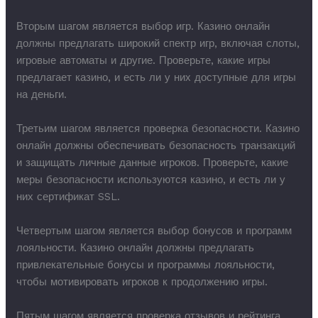
Вторым шагом является выбор игр. Казино онлайн
должны предлагать широкий спектр игр, включая слоты,
игровые автоматы и другие. Проверьте, какие игры
предлагает казино, и есть ли у них доступные для игры
на деньги.
Третьим шагом является проверка безопасности. Казино
онлайн должны обеспечивать безопасность транзакций
и защищать личные данные игроков. Проверьте, какие
меры безопасности используются казино, и есть ли у
них сертификат SSL.
Четвертым шагом является выбор бонусов и программ
лояльности. Казино онлайн должны предлагать
привлекательные бонусы и программы лояльности,
чтобы мотивировать игроков к продолжению игры.
Пятым шагом является проверка отзывов и рейтинга.