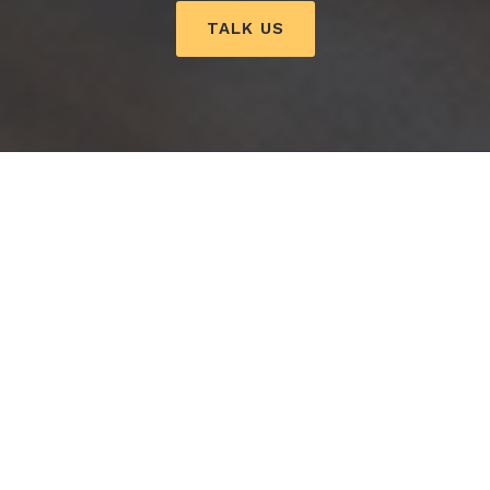
TALK US