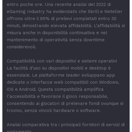
entro poche ore. Una recente analisi del 2022 di
eGaming Industry ha evidenziato che Skrill e Neteller
offrono oltre il 95% di prelievi completati entro 30
minuti, dimostrando elevata affidabilità. L’affidabilità si
misura anche in disponibilità continuativa e nel
mantenimento di operatività senza downtime
considerevoli.
Compatibilità con vari dispositivi e sistemi operativi
La facilità d’uso su dispositivi mobili e desktop è
essenziale. Le piattaforme leader sviluppano app
dedicate o interfacce web compatibili con Windows,
iOS e Android. Questa compatibilità amplifica
l’accessibilità e favorisce il gioco responsabile,
consentendo ai giocatori di prelevare fondi ovunque si
trovino, senza vincoli hardware o software.
Analisi comparativa tra i principali fornitori di servizi di
pagamento