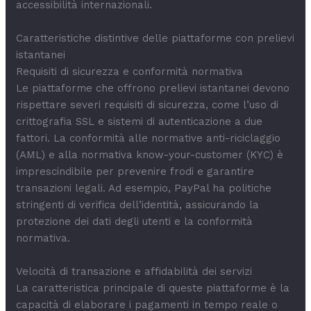
accessibilità internazionali.
Caratteristiche distintive delle piattaforme con prelievi
istantanei
Requisiti di sicurezza e conformità normativa
Le piattaforme che offrono prelievi istantanei devono
rispettare severi requisiti di sicurezza, come l’uso di
crittografia SSL e sistemi di autenticazione a due
fattori. La conformità alle normative anti-riciclaggio
(AML) e alla normativa know-your-customer (KYC) è
imprescindibile per prevenire frodi e garantire
transazioni legali. Ad esempio, PayPal ha politiche
stringenti di verifica dell’identità, assicurando la
protezione dei dati degli utenti e la conformità
normativa.
Velocità di transazione e affidabilità dei servizi
La caratteristica principale di queste piattaforme è la
capacità di elaborare i pagamenti in tempo reale o