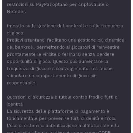
restrizioni su PayPal optano per criptovalute o
Neteller.
Impatto sulla gestione del bankroll e sulla frequenza
di gioco
Prelievi istantanei facilitano una gestione più dinamica
del bankroll, permettendo ai giocatori di reinvestire
prontamente le vincite o fermarsi senza perdere
opportunità di gioco. Questo può aumentare la
frequenza di gioco e il coinvolgimento, ma anche
stimolare un comportamento di gioco più
responsabile.
Questioni di sicurezza e tutela contro frodi e furti di
identità
La sicurezza delle piattaforme di pagamento è
fondamentale per prevenire furti di denità e frodi.
L’uso di sistemi di autenticazione multifattoriale e la
conformità alle normative europee come GDPR