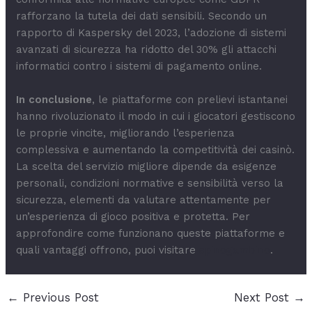
rafforzano la tutela dei dati sensibili. Secondo un
rapporto di Kaspersky del 2023, l’adozione di sistemi
avanzati di sicurezza ha ridotto del 30% gli attacchi
informatici contro i sistemi di pagamento online.
In conclusione
, le piattaforme con prelievi istantanei
hanno rivoluzionato il modo in cui i giocatori gestiscono
le proprie vincite, migliorando l’esperienza
complessiva e aumentando la competitività dei casinò.
La scelta del servizio migliore dipende da esigenze
personali, condizioni normative e sensibilità verso la
sicurezza, elementi da valutare attentamente per
un’esperienza di gioco positiva e protetta. Per
approfondire come funzionano queste piattaforme e
quali vantaggi offrono, puoi visitare
spinogambino
.
←
Previous Post
Next Post
→