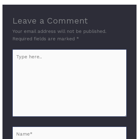
Leave a Comment
Your email address will not be published.
Required fields are marked
*
Type
here..
Name*