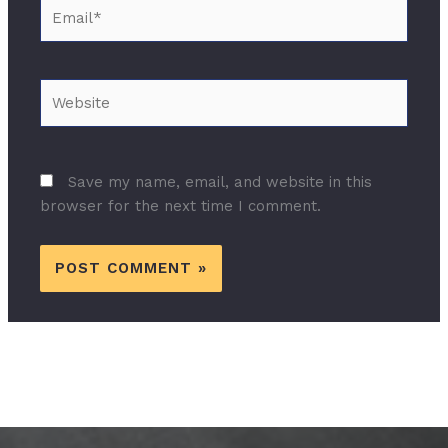
Email*
Website
Save my name, email, and website in this
browser for the next time I comment.