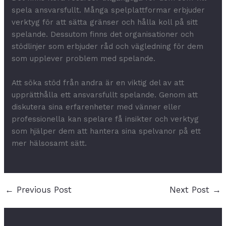
spela ansvarsfullt. Många spelplattformar erbjuder
verktyg för att sätta gränser och hålla koll på sitt
spelande. Dessutom finns det organisationer och
stödlinjer som erbjuder råd och vägledning för dem
som upplever problem med spelande.
Att söka stöd från andra är en viktig del av att
upprätthålla ett ansvarsfullt spelande. Genom att
diskutera sina erfarenheter med vänner eller
professionella kan spelare få insikter och verktyg
som hjälper dem att hantera sina spelvanor på ett
mer hälsosamt sätt.
←
Previous Post
Next Post
→