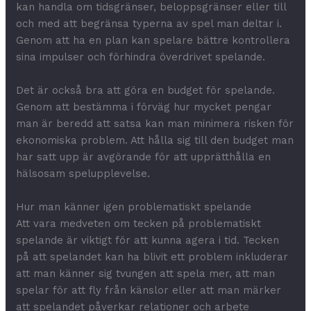
kan handla om tidsgränser, beloppsgränser eller till
och med att begränsa typerna av spel man deltar i.
Genom att ha en plan kan spelare bättre kontrollera
sina impulser och förhindra överdrivet spelande.
Det är också bra att göra en budget för spelande.
Genom att bestämma i förväg hur mycket pengar
man är beredd att satsa kan man minimera risken för
ekonomiska problem. Att hålla sig till den budget man
har satt upp är avgörande för att upprätthålla en
hälsosam spelupplevelse.
Hur man känner igen problematiskt spelande
Att vara medveten om tecken på problematiskt
spelande är viktigt för att kunna agera i tid. Tecken
på att spelandet kan ha blivit ett problem inkluderar
att man känner sig tvungen att spela mer, att man
spelar för att fly från känslor eller att man märker
att spelandet påverkar relationer och arbete