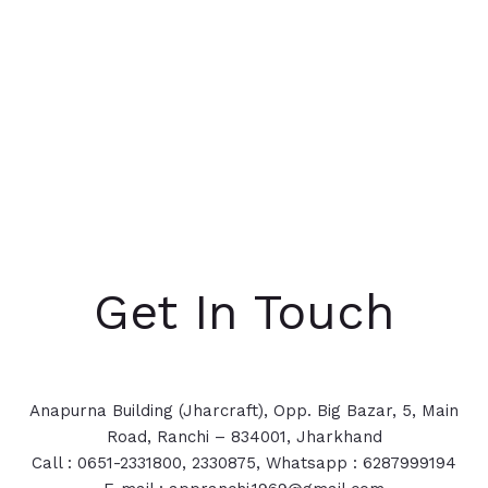
Get In Touch
Anapurna Building (Jharcraft), Opp. Big Bazar, 5, Main
Road, Ranchi – 834001, Jharkhand
Call : 0651-2331800, 2330875, Whatsapp : 6287999194