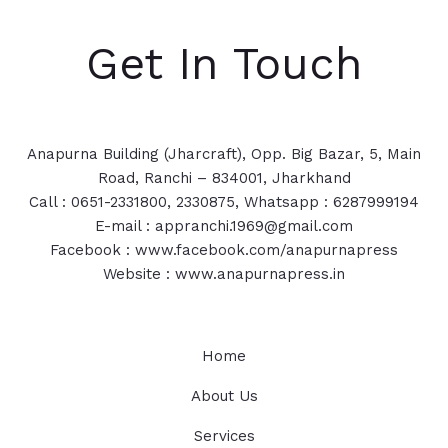
Get In Touch
Anapurna Building (Jharcraft), Opp. Big Bazar, 5, Main
Road, Ranchi – 834001, Jharkhand
Call : 0651-2331800, 2330875, Whatsapp : 6287999194
E-mail : appranchi.1969@gmail.com
Facebook : www.facebook.com/anapurnapress
Website : www.anapurnapress.in
Home
About Us
Services