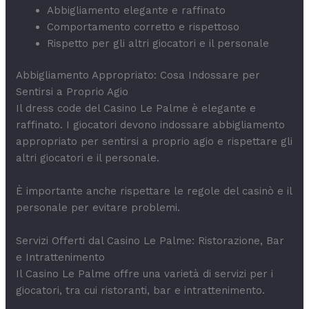
Abbigliamento elegante e raffinato
Comportamento corretto e rispettoso
Rispetto per gli altri giocatori e il personale
Abbigliamento Appropriato: Cosa Indossare per
Sentirsi a Proprio Agio
Il dress code del Casino Le Palme è elegante e
raffinato. I giocatori devono indossare abbigliamento
appropriato per sentirsi a proprio agio e rispettare gli
altri giocatori e il personale.
È importante anche rispettare le regole del casinò e il
personale per evitare problemi.
Servizi Offerti dal Casino Le Palme: Ristorazione, Bar
e Intrattenimento
Il Casino Le Palme offre una varietà di servizi per i
giocatori, tra cui ristoranti, bar e intrattenimento.