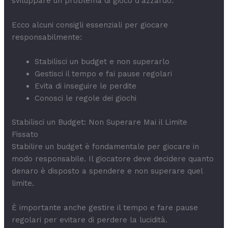
sviluppare un problema di gioco d’azzardo.
Ecco alcuni consigli essenziali per giocare
responsabilmente:
Stabilisci un budget e non superarlo
Gestisci il tempo e fai pause regolari
Evita di inseguire le perdite
Conosci le regole dei giochi
Stabilisci un Budget: Non Superare Mai il Limite
Fissato
Stabilire un budget è fondamentale per giocare in
modo responsabile. Il giocatore deve decidere quanto
denaro è disposto a spendere e non superare quel
limite.
È importante anche gestire il tempo e fare pause
regolari per evitare di perdere la lucidità.