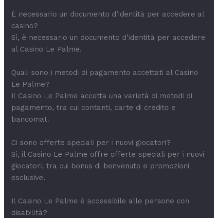
È necessario un documento d’identità per accedere al
casino?
Sì, è necessario un documento d’identità per accedere
al Casino Le Palme.
Quali sono i metodi di pagamento accettati al Casino
Le Palme?
Il Casino Le Palme accetta una varietà di metodi di
pagamento, tra cui contanti, carte di credito e
bancomat.
Ci sono offerte speciali per i nuovi giocatori?
Sì, il Casino Le Palme offre offerte speciali per i nuovi
giocatori, tra cui bonus di benvenuto e promozioni
esclusive.
Il Casino Le Palme è accessibile alle persone con
disabilità?