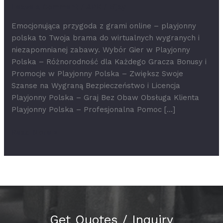
polska
Leave a Comment
/
APK
/
Bijay
to
Emocjonująca przygoda z grami online – playjonny
Twoja
polska to Twoja brama do wirtualnych wygranych i
brama
niezapomnianej zabawy. Wybór Gier w Playjonny
do
Polska – Różnorodność dla Każdego Gracza Bonusy i
wirtualnych
Promocje w Playjonny Polska – Zwiększ Swoje
wygranych
Szanse na Wygraną Bezpieczeństwo i Licencja
i
Playjonny Polska – Graj Bez Obaw Obsługa Klienta
ni
Playjonny Polska – Profesjonalna Pomoc […]
Read More »
Get Quotes / Inquiry