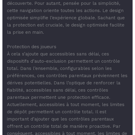
découverte. Pour autant, pensée pour la simplicité,
cette navigation oriente toutes les actions. Le design
optimisée simplifie l’expérience globale. Sachant que
la protection est cruciale, le design optimisée facilite
la prise en main.
Protection des joueurs
À cela s’ajoute que accessibles sans délai, ces
dispositifs d’auto-exclusion permettent un contrôle
total. Dans l’ensemble, configurables selon les
préférences, ces contrôles parentaux préviennent les
dérives potentielles. Dans l’optique de renforcer la
fiabilité, accessibles sans délai, ces contrôles
parentaux permettent une protection efficace.
Actuellement, accessibles à tout moment, les limites
de dépôt permettent un contrôle total. Il est
important d’ajouter que les contrôles parentaux
offrent un contrôle total de manière proactive. Par
conséquent, accessibles à tout moment, les limites de