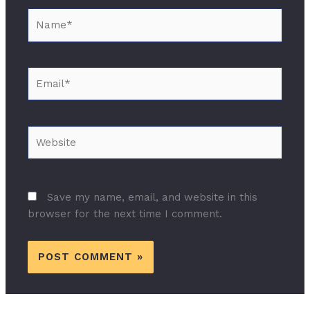
Name*
Email*
Website
Save my name, email, and website in this
browser for the next time I comment.