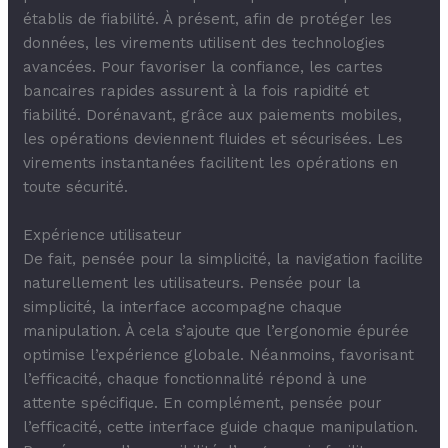
établis de fiabilité. À présent, afin de protéger les
données, les virements utilisent des technologies
avancées. Pour favoriser la confiance, les cartes
bancaires rapides assurent à la fois rapidité et
fiabilité. Dorénavant, grâce aux paiements mobiles,
les opérations deviennent fluides et sécurisées. Les
virements instantanées facilitent les opérations en
toute sécurité.
Expérience utilisateur
De fait, pensée pour la simplicité, la navigation facilite
naturellement les utilisateurs. Pensée pour la
simplicité, la interface accompagne chaque
manipulation. À cela s’ajoute que l’ergonomie épurée
optimise l’expérience globale. Néanmoins, favorisant
l’efficacité, chaque fonctionnalité répond à une
attente spécifique. En complément, pensée pour
l’efficacité, cette interface guide chaque manipulation.