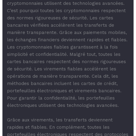
cryptomonnaies utilisent des technologies avancées.
C’est pourquoi toutes les cryptomonnaies respectent
des normes rigoureuses de sécurité. Les cartes
bancaires vérifiées accélèrent les transferts de
manière transparente. Grâce aux paiements mobiles,
les échanges financiers deviennent rapides et fiables.
Les cryptomonnaies fiables garantissent à la fois
simplicité et confidentialité. Malgré tout, toutes les
cartes bancaires respectent des normes rigoureuses
de sécurité. Les virements fiables accélèrent les
opérations de manière transparente. Cela dit, les
méthodes bancaires incluent les cartes de crédit,
portefeuilles électroniques et virements bancaires.
Pour garantir la confidentialité, les portefeuilles
électroniques utilisent des technologies avancées.
Grâce aux virements, les transferts deviennent
rapides et fiables. En complément, toutes les
portefeuilles électroniques respectent des protocoles