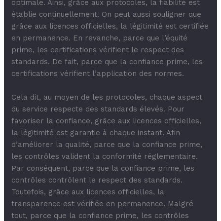
optimale. Ainsi, grâce aux protocoles, la fiabilité est
établie continuellement. On peut aussi souligner que
grâce aux licences officielles, la légitimité est certifiée
en permanence. En revanche, parce que l’équité
prime, les certifications vérifient le respect des
standards. De fait, parce que la confiance prime, les
certifications vérifient l’application des normes.
Cela dit, au moyen de les protocoles, chaque aspect
du service respecte des standards élevés. Pour
favoriser la confiance, grâce aux licences officielles,
la légitimité est garantie à chaque instant. Afin
d’améliorer la qualité, parce que la confiance prime,
les contrôles valident la conformité réglementaire.
Par conséquent, parce que la confiance prime, les
contrôles contrôlent le respect des standards.
Toutefois, grâce aux licences officielles, la
transparence est vérifiée en permanence. Malgré
tout, parce que la confiance prime, les contrôles