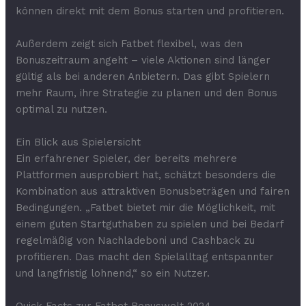
können direkt mit dem Bonus starten und profitieren.
Außerdem zeigt sich Fatbet flexibel, was den
Bonuszeitraum angeht – viele Aktionen sind länger
gültig als bei anderen Anbietern. Das gibt Spielern
mehr Raum, ihre Strategie zu planen und den Bonus
optimal zu nutzen.
Ein Blick aus Spielersicht
Ein erfahrener Spieler, der bereits mehrere
Plattformen ausprobiert hat, schätzt besonders die
Kombination aus attraktiven Bonusbeträgen und fairen
Bedingungen. „Fatbet bietet mir die Möglichkeit, mit
einem guten Startguthaben zu spielen und bei Bedarf
regelmäßig von Nachladeboni und Cashback zu
profitieren. Das macht den Spielalltag entspannter
und langfristig lohnend,“ so ein Nutzer.
Quick Facts zur Fatbet Bonuswelt 2024