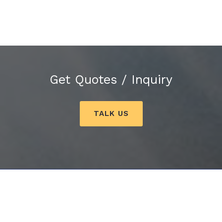
Get Quotes / Inquiry
TALK US