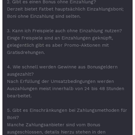
2. Gibt es einen Bonus ohne Einzahlung?
Derzeit bietet Fatbet hauptsächlich Einzahlungsboni;
Boni ohne Einzahlung sind selten.
3. Kann ich Freispiele auch ohne Einzahlung nutzen?
Einige Freispiele sind an Einzahlungen geknüpft,
gelegentlich gibt es aber Promo-Aktionen mit
Gratisdrehungen.
4. Wie schnell werden Gewinne aus Bonusgeldern
ausgezahlt?
Nach Erfüllung der Umsatzbedingungen werden
Auszahlungen meist innerhalb von 24 bis 48 Stunden
bearbeitet.
5. Gibt es Einschränkungen bei Zahlungsmethoden für
Boni?
Manche Zahlungsanbieter sind vom Bonus
ausgeschlossen, details hierzu stehen in den