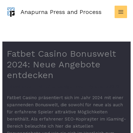
Skip
to
Anapurna Press and Process
content
Fatbet Casino Bonuswelt
2024: Neue Angebote
entdecken
Leave a Comment
/
Uncategorized
/ By
quartz36261
Fatbet Casino präsentiert sich im Jahr 2024 mit einer
spannenden Bonuswelt, die sowohl für neue als auch
für erfahrene Spieler attraktive Möglichkeiten
bereithält. Als erfahrener SEO-Kopiraÿter im iGaming-
Bereich beleuchte ich hier die aktuellen