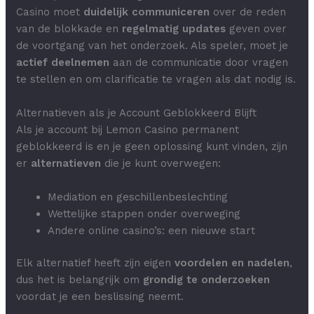
Casino moet
duidelijk communiceren
over de reden
van de blokkade en
regelmatig updates
geven over
de voortgang van het onderzoek. Als speler, moet je
actief deelnemen
aan de communicatie door vragen
te stellen en om clarificatie te vragen als dat nodig is.
Alternatieven als je Account Geblokkeerd Blijft
Als je account bij Lemon Casino permanent
geblokkeerd is en je geen oplossing kunt vinden, zijn
er
alternatieven
die je kunt overwegen:
Mediation en geschillenbeslechting
Wettelijke stappen onder overweging
Andere online casino’s: een nieuwe start
Elk alternatief heeft zijn eigen
voordelen en nadelen
,
dus het is belangrijk om
grondig te onderzoeken
voordat je een beslissing neemt.