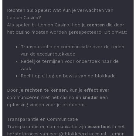
Rechten als Speler: Wat Kun je Verwachten van
Lemon Casino?
Als speler bij Lemon Casino, heb je
rechten
die door
het casino moeten worden gerespecteerd. Dit omvat:
Transparantie en communicatie over de reden
van de accountblokkade
Redelijke termijnen voor onderzoek naar de
zaak
Recht op uitleg en bewijs van de blokkade
Door
je rechten te kennen
, kun je
effectiever
communiceren met het casino en
sneller
een
oplossing vinden voor je probleem.
Transparantie en Communicatie
Transparantie en communicatie zijn
essentieel
in het
herstelproces van een geblokkeerd account. Lemon