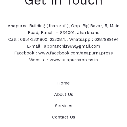
Get In Touch
Anapurna Building (Jharcraft), Opp. Big Bazar, 5, Main
Road, Ranchi – 834001, Jharkhand
Call : 0651-2331800, 2330875, Whatsapp : 6287999194
E-mail : appranchi.1969@gmail.com
Facebook : www.facebook.com/anapurnapress
Website : www.anapurnapress.in
Home
About Us
Services
Contact Us