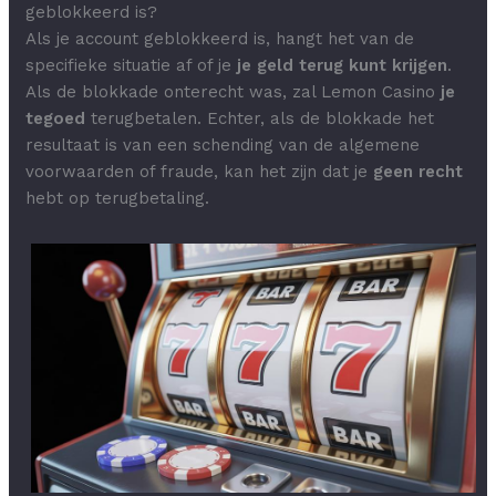
geblokkeerd is?
Als je account geblokkeerd is, hangt het van de
specifieke situatie af of je
je geld terug kunt krijgen
.
Als de blokkade onterecht was, zal Lemon Casino
je
tegoed
terugbetalen. Echter, als de blokkade het
resultaat is van een schending van de algemene
voorwaarden of fraude, kan het zijn dat je
geen recht
hebt op terugbetaling.