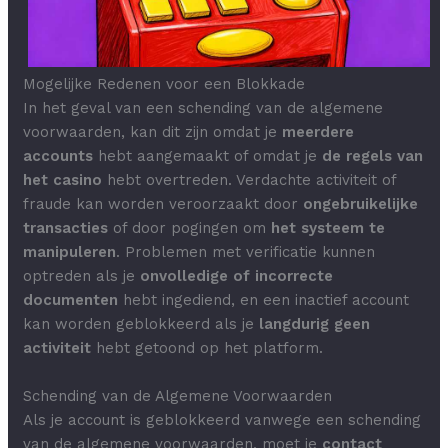
Mogelijke Redenen voor een Blokkade
In het geval van een schending van de algemene
voorwaarden, kan dit zijn omdat je
meerdere
accounts
hebt aangemaakt of omdat je
de regels van
het casino
hebt overtreden. Verdachte activiteit of
fraude kan worden veroorzaakt door
ongebruikelijke
transacties
of door pogingen om
het systeem te
manipuleren
. Problemen met verificatie kunnen
optreden als je
onvolledige of incorrecte
documenten
hebt ingediend, en een inactief account
kan worden geblokkeerd als je
langdurig geen
activiteit
hebt getoond op het platform.
Schending van de Algemene Voorwaarden
Als je account is geblokkeerd vanwege een schending
van de algemene voorwaarden, moet je
contact