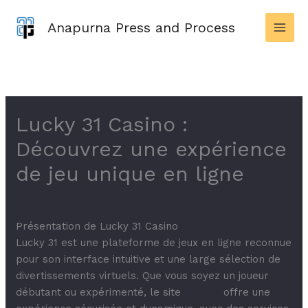
Skip
to
Anapurna Press and Process
content
Lucky 31 Casino :
Découvrez une expérience
de jeu unique en ligne
Leave a Comment
/
Uncategorized
/ By
Bijay
Présentation de Lucky 31 Casino
Lucky 31 est une plateforme de jeux en ligne reconnue
pour son interface intuitive et une large sélection de
divertissements virtuels. Que vous soyez un joueur
débutant ou expérimenté, le site
lucky31
offre une