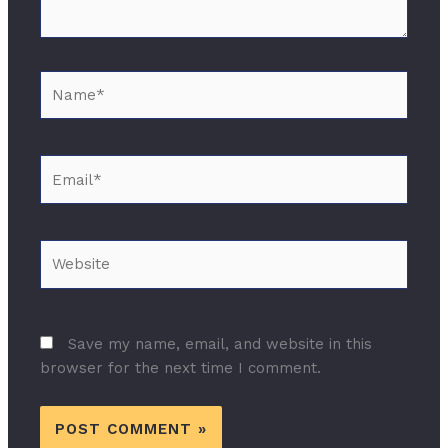
Name*
Email*
Website
Save my name, email, and website in this
browser for the next time I comment.