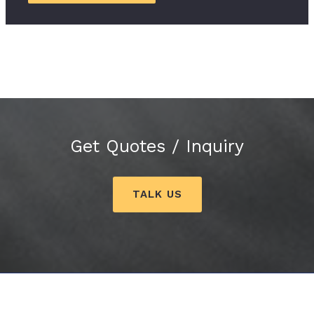
Get Quotes / Inquiry
TALK US