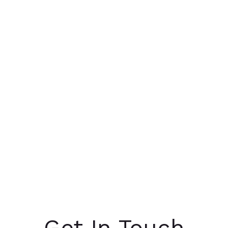
Get In Touch