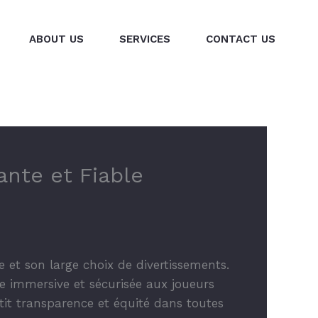
ABOUT US
SERVICES
CONTACT US
ante et Fiable
 et son large choix de divertissements.
nce immersive et sécurisée aux joueurs
it transparence et équité dans toutes