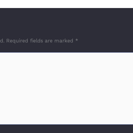
d.
Required fields are marked
*