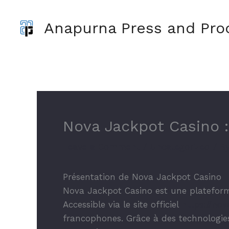
Skip
to
Anapurna Press and Pro
content
Nova Jackpot Casino :
Leave a Comment
/
Uncategorized
/ B
Présentation de Nova Jackpot Casino
Nova Jackpot Casino est une plateforme
Accessible via le site officiel
https://no
francophones. Grâce à des technologie