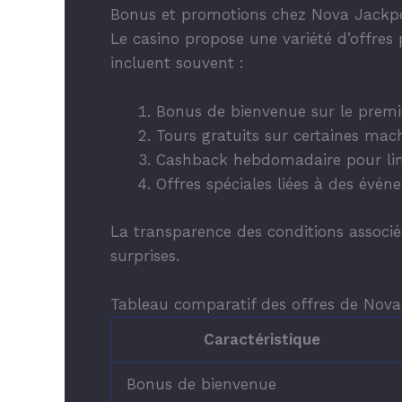
Bonus et promotions chez Nova Jackp
Le casino propose une variété d’offre
incluent souvent :
Bonus de bienvenue sur le premi
Tours gratuits sur certaines mach
Cashback hebdomadaire pour limi
Offres spéciales liées à des évén
La transparence des conditions associé
surprises.
Tableau comparatif des offres de Nov
Caractéristique
Bonus de bienvenue