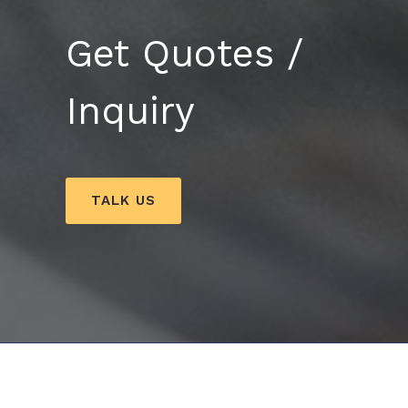
Get Quotes /
Inquiry
TALK US