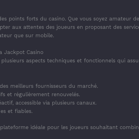
n des points forts du casino. Que vous soyez amateur d
pter aux attentes des joueurs en proposant des services
nateur que sur mobile.
va Jackpot Casino
usieurs aspects techniques et fonctionnels qui assur
s des meilleurs fournisseurs du marché.
s et régulièrement renouvelés.
actif, accessible via plusieurs canaux.
s et fiables.
lateforme idéale pour les joueurs souhaitant combiner