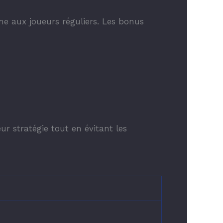
e aux joueurs réguliers. Les bonus
r stratégie tout en évitant les