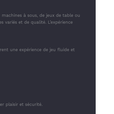
e machines à sous, de jeux de table ou
 variés et de qualité. L’expérience
ent une expérience de jeu fluide et
 plaisir et sécurité.