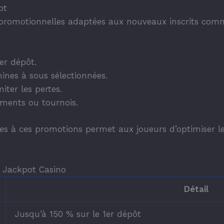
ot
s promotionnelles adaptées aux nouveaux inscrits comm
er dépôt.
ines à sous sélectionnées.
ter les pertes.
ements ou tournois.
es à ces promotions permet aux joueurs d’optimiser leu
a Jackpot Casino
Détail
Jusqu’à 150 % sur le 1er dépôt