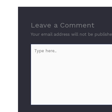
Leave a Comment
Your email address will not be publishe
Type
here..