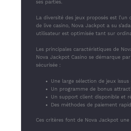
ses parties.
La diversité des jeux proposés est l’u
de live casino, Nova Jackpot a su s’ada
utilisateur est optimisée tant sur ordi
Les principales caractéristiques de No
Nova Jackpot Casino se démarque par pl
sécurisée :
Une large sélection de jeux issu
Un programme de bonus attractif
Un support client disponible et ré
Des méthodes de paiement rapide
Ces critères font de Nova Jackpot une p