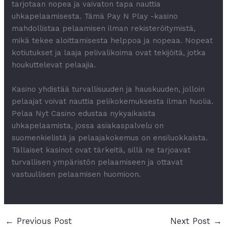
tarjotaan nopea ja vaivaton tapa nauttia
uhkapelaamisesta. Tämä Pay N Play -kasino
mahdollistaa pelaamisen ilman rekisteröitymistä,
mikä tekee aloittamisesta helppoa ja nopeaa. Nopeat
kotiutukset ja laaja pelivalikoima ovat tekijöitä, jotka
houkuttelevat pelaajia.
Kasino yhdistää turvallisuuden ja hauskuuden, jolloin
pelaajat voivat nauttia pelikokemuksesta ilman huolia.
Pelaa Nyt Casino edustaa nykyaikaista
uhkapelaamista, jossa asiakaspalvelu on
suomenkielistä ja pelaajakokemus on ensiluokkaista.
Tällaiset kasinot ovat tärkeitä, sillä ne tarjoavat
turvallisen ympäristön pelaamiseen ja ottavat
vastuullisen pelaamisen huomioon.
←
Previous Post
Next Post
→