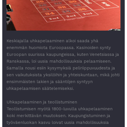
Keskiajalla uhkapelaaminen alkoi saada yhä
enemmän huomiota Euroopassa. Kasinoiden synty
Euroopan suurissa kaupungeissa, kuten Venetsiassa ja
Ranskassa, loi uusia mahdollisuuksia pelaamiseen.
Samalla nousi esiin kysymyksiä peliriippuvuudesta ja
sen vaikutuksista yksilöihin ja yhteiskuntaan, mikä johti
ensimmäisten lakien ja sääntöjen syntyyn
uhkapelaamisen säätelemiseksi.
Uhkapelaaminen ja teollistuminen
Teollistumisen myötä 1800-luvulla uhkapelaaminen
koki merkittävän muutoksen. Kaupungistuminen ja
työväenluokan kasvu loivat uusia mahdollisuuksia