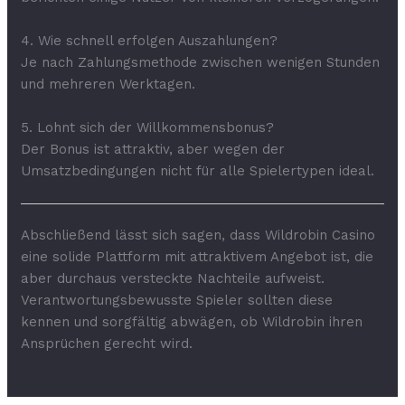
4. Wie schnell erfolgen Auszahlungen?
Je nach Zahlungsmethode zwischen wenigen Stunden
und mehreren Werktagen.
5. Lohnt sich der Willkommensbonus?
Der Bonus ist attraktiv, aber wegen der
Umsatzbedingungen nicht für alle Spielertypen ideal.
Abschließend lässt sich sagen, dass Wildrobin Casino
eine solide Plattform mit attraktivem Angebot ist, die
aber durchaus versteckte Nachteile aufweist.
Verantwortungsbewusste Spieler sollten diese
kennen und sorgfältig abwägen, ob Wildrobin ihren
Ansprüchen gerecht wird.