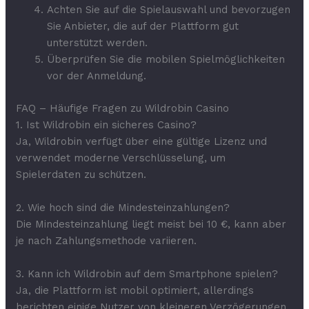
Achten Sie auf die Spielauswahl und bevorzugen
Sie Anbieter, die auf der Plattform gut
unterstützt werden.
Überprüfen Sie die mobilen Spielmöglichkeiten
vor der Anmeldung.
FAQ – Häufige Fragen zu Wildrobin Casino
1. Ist Wildrobin ein sicheres Casino?
Ja, Wildrobin verfügt über eine gültige Lizenz und
verwendet moderne Verschlüsselung, um
Spielerdaten zu schützen.
2. Wie hoch sind die Mindesteinzahlungen?
Die Mindesteinzahlung liegt meist bei 10 €, kann aber
je nach Zahlungsmethode variieren.
3. Kann ich Wildrobin auf dem Smartphone spielen?
Ja, die Plattform ist mobil optimiert, allerdings
berichten einige Nutzer von kleineren Verzögerungen.