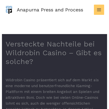
Skip
to
Anapurna Press and Process
content
Versteckte Nachteile bei
Wildrobin Casino – Gibt es
solche?
Leave a Comment
/
Uncategorized
/ By
quartz36261
Wildrobin Casino präsentiert sich auf dem Markt als
eine moderne und benutzerfreundliche iGaming-
Plattform mit einem breiten Angebot an Spielen und
attraktiven Boni. Doch wie bei vielen Online-Casinos
lohnt es sich, auch die weniger offensichtlichen