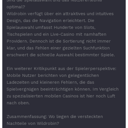
optimal?
Wildrobin verfügt über ein attraktives und intuitives
Design, das die Navigation erleichtert. Die
Spielauswahl umfasst Hunderte von Slots,
Tischspielen und ein Live-Casino mit namhaften
Providern. Dennoch ist die Sortierung nicht immer
klar, und das Fehlen einer gezielten Suchfunktion
erschwert die schnelle Auswahl bestimmter Spiele.
Ein weiterer Kritikpunkt aus der Spielerperspektive:
Mobile Nutzer berichten von gelegentlichen
Ladezeiten und kleineren Fehlern, die das
Spielvergnügen beeinträchtigen können. Im Vergleich
zu spezialisierten mobilen Casinos ist hier noch Luft
nach oben.
Zusammenfassung: Wo liegen die versteckten
Nachteile von Wildrobin?