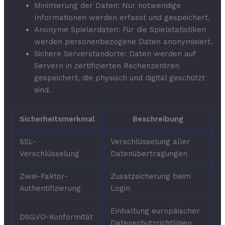
Minimierung der Daten: Nur notwendige
Informationen werden erfasst und gespeichert.
Anonyme Spielerdaten: Für die Spielstatistiken
werden personenbezogene Daten anonymisiert.
Sichere Serverstandorte: Daten werden auf
Servern in zertifizierten Rechenzentren
gespeichert, die physisch und digital geschützt
sind.
Sicherheitsmerkmal
Beschreibung
SSL-
Verschlüsselung aller
Verschlüsselung
Datenübertragungen
Zwei-Faktor-
Zusatzsicherung beim
Authentifizierung
Login
Einhaltung europäischer
DSGVO-Konformität
Datenschutzrichtlinien