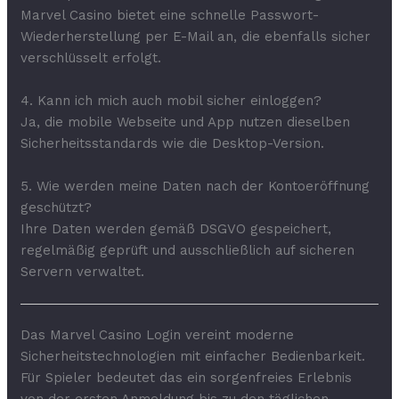
Marvel Casino bietet eine schnelle Passwort-
Wiederherstellung per E-Mail an, die ebenfalls sicher
verschlüsselt erfolgt.
4. Kann ich mich auch mobil sicher einloggen?
Ja, die mobile Webseite und App nutzen dieselben
Sicherheitsstandards wie die Desktop-Version.
5. Wie werden meine Daten nach der Kontoeröffnung
geschützt?
Ihre Daten werden gemäß DSGVO gespeichert,
regelmäßig geprüft und ausschließlich auf sicheren
Servern verwaltet.
Das Marvel Casino Login vereint moderne
Sicherheitstechnologien mit einfacher Bedienbarkeit.
Für Spieler bedeutet das ein sorgenfreies Erlebnis