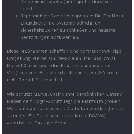
Risiko eines unbefugten Zugriffs drastisch
senkt.
Regelmäßige Sicherheitsupdates: Die Plattform
aktualisiert ihre Systeme ständig, um
Sicherheitslücken zu schließen und neueste
Bedrohungen abzuwehren.
Diese Maßnahmen schaffen eine vertrauenswürdige
Umgebung, die bei Online-Spielen unerlässlich ist.
Marvel Casino beeindruckt damit besonders im
Vergleich zum Branchendurchschnitt, wo 2FA noch
nicht überall Standard ist.
Wie schützt Marvel Casino Ihre persönlichen Daten?
Neben dem Login-Schutz legt die Plattform großen
Wert auf den Datenschutz. Die Daten werden gemäß
strengen EU-Datenschutzstandards (DSGVO)
verarbeitet. Dazu gehören: