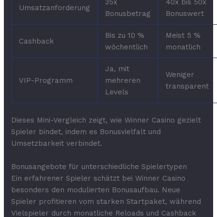
35x
40x bis 50x
Umsatzanforderung
Bonusbetrag
Bonuswert
Bis zu 10 %
Meist 5 %
Cashback
wöchentlich
monatlich
Ja, mit
Weniger
VIP-Programm
mehreren
transparent
Levels
Dieses Mini-Vergleich zeigt, wie Winner Casino gezielt
Spieler bindet, indem es Bonusvielfalt und
Umsetzbarkeit verbindet.
Bonusangebote für unterschiedliche Spielertypen
Ein erfahrener Spieler schätzt bei Winner Casino
besonders den modulierten Bonusaufbau. Neue
Spieler profitieren vom starken Startpaket, während
Vielspieler durch monatliche Reloads und Cashback