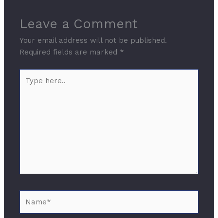
Leave a Comment
Your email address will not be published.
Required fields are marked
*
Type
here..
Name*