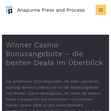
Skip
to
Anapurna Press and Process
content
Winner Casino
Bonusangebote – die
besten Deals im Überblick
Leave a Comment
/
Uncategorized
/ By
quartz36261
Als erfahrener SEO-Kopiraόter mit zehn Jahren im
iGaming-Bereich untersuche ich die Bonusangebote
von Winner Casino detailgenau, um Ihnen die besten
Deals transparent und strukturiert vorzustellen.
Winner Casino zählt zu den aufstrebenden