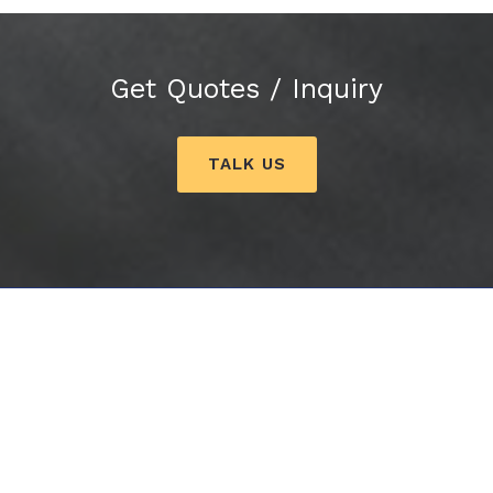
Get Quotes / Inquiry
TALK US